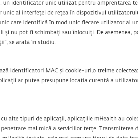
 un identificator unic utilizat pentru amprentarea te
unic al interfeței de rețea în dispozitivul utilizatorul
c care identifică în mod unic fiecare utilizator al une
li și nu pot fi schimbați sau înlocuiți. De asemenea, po
ții", se arată în studiu.
ează identificatori MAC și cookie-uri,o treime colecteaz
licații ar putea presupune locația curentă a utilizato
u alte tipuri de aplicații, aplicațiile mHealth au col
 penetrare mai mică a serviciilor terțe. Transmiterea d