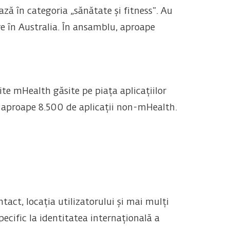
ază în categoria „sănătate și fitness”. Au
re în Australia. În ansamblu, aproape
te mHealth găsite pe piața aplicațiilor
e aproape 8.500 de aplicații non-mHealth.
tact, locația utilizatorului și mai mulți
pecific la identitatea internațională a