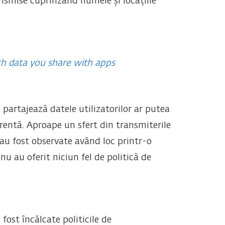
nsmise cuprinzând numele și locațiile
ch data you share with apps
 partajează datele utilizatorilor ar putea
rentă. Aproape un sfert din transmiterile
e, au fost observate având loc printr-o
 au oferit niciun fel de politică de
fost încălcate politicile de