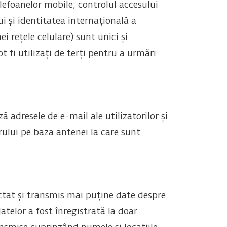
lefoanelor mobile; controlul accesului
ui și identitatea internațională a
i rețele celulare) sunt unici și
t fi utilizați de terți pentru a urmări
ă adresele de e-mail ale utilizatorilor și
rului pe baza antenei la care sunt
ectat și transmis mai puține date despre
atelor a fost înregistrată la doar