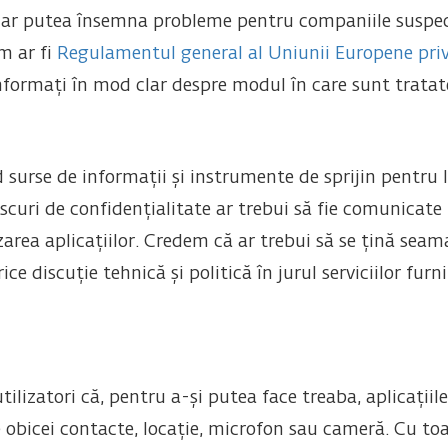
u ar putea însemna probleme pentru companiile suspect
m ar fi
Regulamentul general al Uniunii Europene priv
informați în mod clar despre modul în care sunt tratate
 surse de informații și instrumente de sprijin pentru l
iscuri de confidențialitate ar trebui să fie comunicate
rea aplicațiilor. Credem că ar trebui să se țină seama d
ce discuție tehnică și politică în jurul serviciilor furn
ilizatori că, pentru a-și putea face treaba, aplicații
e obicei contacte, locație, microfon sau cameră. Cu toa