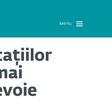
Meniu
Toate
Articolele
ațiilor
How To
Cercetări
mai
recente
Multimedia
evoie
Despre
noi