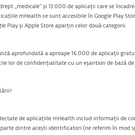
 drept „medicale” și 13.000 de aplicații care se încadre
icațiile mHealth ce sunt accesibile în Google Play Sto
e Play și Apple Store aparțin celor două categorii.
aliză aprofundată a aproape 16.000 de aplicații gratui
ile lor de confidențialitate cu un eșantion de bază d
ării?
olectate de aplicațiile mHealth includ informații de con
 parte dintre acești identificatori (ne referim în mod s