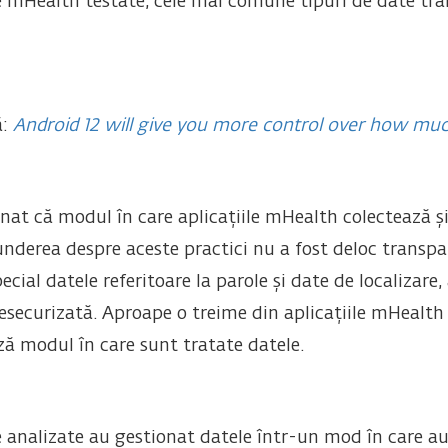
e mHealth testate, cele mai comune tipuri de date tra
ă:
Android 12 will give you more control over how mu
nat că modul în care aplicațiile mHealth colectează și
punderea despre aceste practici nu a fost deloc transpa
special datele referitoare la parole și date de localizar
ecurizată. Aproape o treime din aplicațiile mHealth nu
ză modul în care sunt tratate datele.
le analizate au gestionat datele într-un mod în care au 