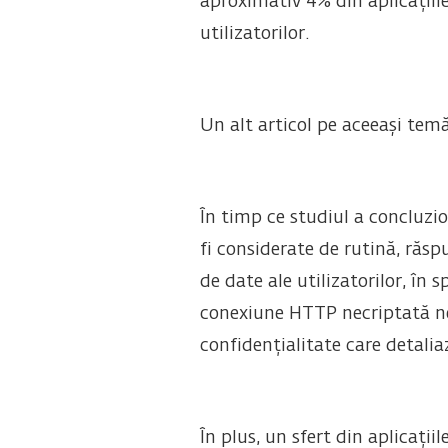
aproximativ 4% din aplicațiil
utilizatorilor.
Un alt articol pe aceeași tem
În timp ce studiul a concluzio
fi considerate de rutină, răs
de date ale utilizatorilor, în 
conexiune HTTP necriptată nes
confidențialitate care detalia
În plus, un sfert din aplicații