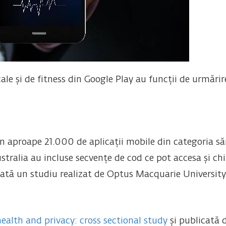
le și de fitness din Google Play au funcții de urmărire 
 aproape 21.000 de aplicații mobile din categoria săn
tralia au incluse secvențe de cod ce pot accesa și chi
 arată un studiu realizat de Optus Macquarie University
ealth and privacy: cross sectional study
și publicată 