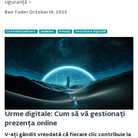
siguranță –
Ben Tudor
October 14, 2025
Confidențialitate
Malware
Privacy
Securitate digitală
Urme digitale: Cum să vă gestionați
prezența online
V-ați gândit vreodată că fiecare clic contribuie la