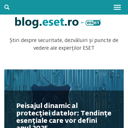
Togg
navig
Știri despre securitate, dezvăluiri și puncte de
vedere ale experților ESET
Peisajul dinamic al
protecției datelor: Tendințe
esențiale care vor defini