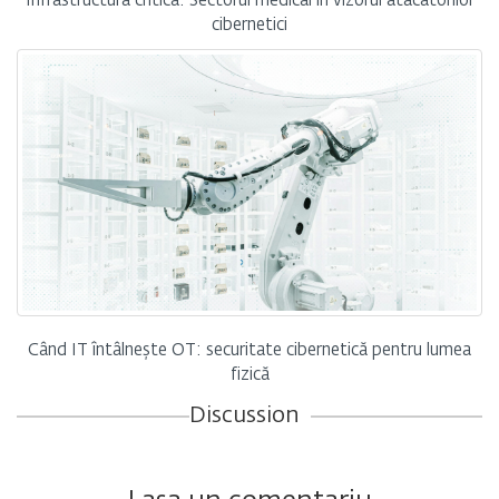
Infrastructura critică: Sectorul medical în vizorul atacatorilor
cibernetici
Când IT întâlnește OT: securitate cibernetică pentru lumea
fizică
Discussion