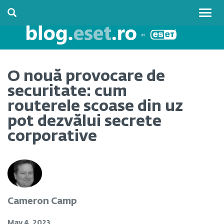
Togg
navig
O nouă provocare de
securitate: cum
routerele scoase din uz
pot dezvălui secrete
corporative
Cameron Camp
May 4, 2023