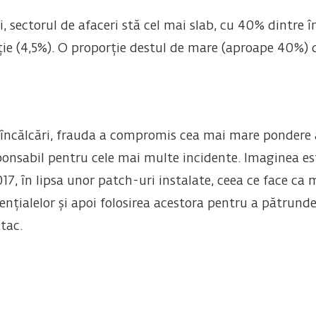
, sectorul de afaceri stă cel mai slab, cu 40% dintre 
ție (4,5%). O proporție destul de mare (aproape 40%) d
e încălcări, frauda a compromis cea mai mare pondere a 
sponsabil pentru cele mai multe incidente. Imaginea 
17, în lipsa unor patch-uri instalate, ceea ce face ca 
nțialelor și apoi folosirea acestora pentru a pătrund
tac.