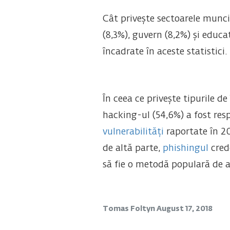
Cât privește sectoarele muncii
(8,3%), guvern (8,2%) și educa
încadrate în aceste statistici.
În ceea ce privește tipurile d
hacking-ul (54,6%) a fost re
vulnerabilități
raportate în 20
de altă parte,
phishingul
crede
să fie o metodă populară de a
Tomas Foltyn
August 17, 2018