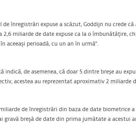
 de înregistrări expuse a scăzut, Goddijn nu crede că
la 2,6 miliarde de date expuse ca la o îmbunătățire, c
n aceeași perioadă, cu un an în urmă".
ntă indică, de asemenea, că doar 5 dintre breșe au exp
lectiv, acestea au reprezentat aproximativ 2 miliarde 
 miliarde de înregistrări din baza de date biometrice a 
mai gravă breșă de date din prima jumătate a acestui a