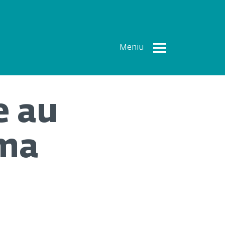
Meniu
Toate
Articolele
e au
How To
Cercetări
ima
recente
Multimedia
Despre
noi