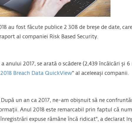
18 au fost făcute publice 2 308 de breșe de date, car
 raport al companiei Risk Based Security.
nului 2017, se arată o scădere (2,439 încălcări și 6 m
 2018 Breach Data QuickView
" al aceleeași companii.
t. După un an ca 2017, ne-am obișnuit să ne confrunt
ormații. Anul 2018 este remarcabil prin faptul că numă
înregistrări expuse rămâne încă ridicat", a declarat I