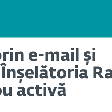
rin e-mail și
Înșelătoria R
ou activă