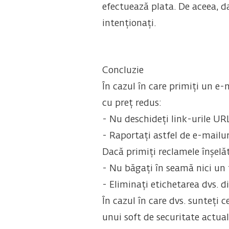
efectuează plata. De aceea, da
intenționați.
Concluzie
În cazul în care primiți un e-
cu preț redus:
- Nu deschideți link-urile URL
- Raportați astfel de e-mailur
Dacă primiți reclamele înșelă
- Nu băgați în seamă nici un 
- Eliminați etichetarea dvs. d
În cazul în care dvs. sunteți 
unui soft de securitate actual