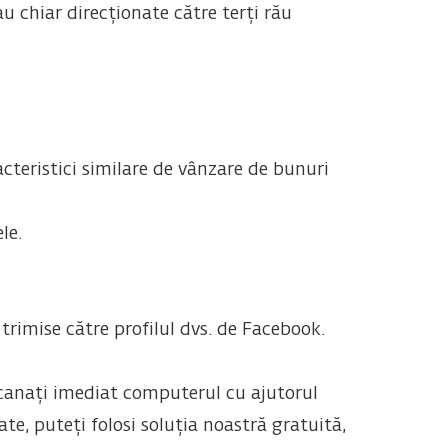
au chiar direcționate către terți rău
acteristici similare de vânzare de bunuri
le.
trimise către profilul dvs. de Facebook.
ă scanați imediat computerul cu ajutorul
te, puteți folosi soluția noastră gratuită,