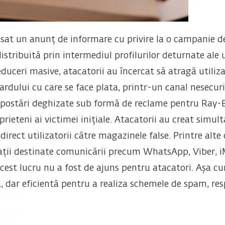
sat un anunț de informare cu privire la o campanie d
stribuită prin intermediul profilurilor deturnate ale u
duceri masive, atacatorii au încercat să atragă utiliza
cardului cu care se face plata, printr-un canal nesecuri
in postări deghizate sub formă de reclame pentru Ray
 prieteni ai victimei inițiale. Atacatorii au creat sim
direct utilizatorii către magazinele false. Printre alt
icații destinate comunicării precum WhatsApp, Viber,
acest lucru nu a fost de ajuns pentru atacatori. Așa 
, dar eficientă pentru a realiza schemele de spam, res