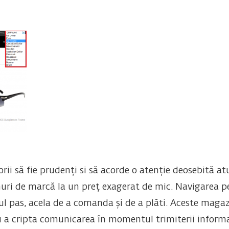
rii să fie prudenți si să acorde o atenție deosebită at
uri de marcă la un preț exagerat de mic. Navigarea pe
rul pas, acela de a comanda și de a plăti. Aceste magaz
u a cripta comunicarea în momentul trimiterii informaț