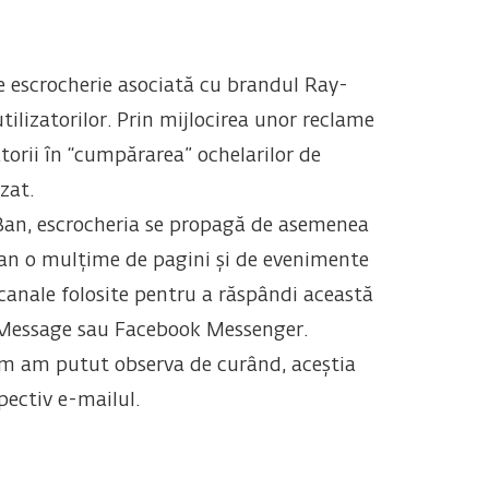
e escrocherie asociată cu brandul Ray-
tilizatorilor. Prin mijlocirea unor reclame
torii în “cumpărarea” ochelarilor de
zat.
-Ban, escrocheria se propagă de asemenea
ultan o mulțime de pagini și de evenimente
e canale folosite pentru a răspândi această
 iMessage sau Facebook Messenger.
cum am putut observa de curând, aceștia
pectiv e-mailul.