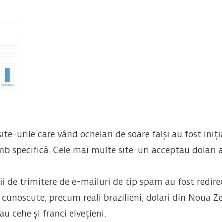
te-urile care vând ochelari de soare falși au fost iniți
specifică. Cele mai multe site-uri acceptau dolari amer
i de trimitere de e-mailuri de tip spam au fost redire
unoscute, precum reali brazilieni, dolari din Noua Z
u cehe și franci elvețieni.