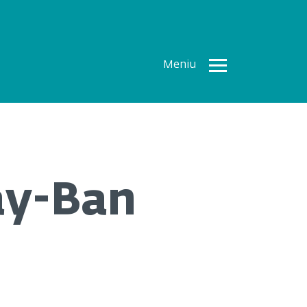
Meniu
Toate
Articolele
How To
Cercetări
ay-Ban
recente
Multimedia
Despre
noi