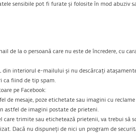
tele sensibile pot fi furate și folosite în mod abuziv s
mail de la o persoană care nu este de încredere, cu car
 din interiorul e-mailului și nu descărcați atașamente
i ca fiind de tip spam.
toare pe Facebook:
fel de mesaje, poze etichetate sau imagini cu reclame 
in astfel de imagini postate de prieteni.
cel care trimite sau etichetează prietenii, va trebui s
izat. Dacă nu dispuneți de nici un program de securita