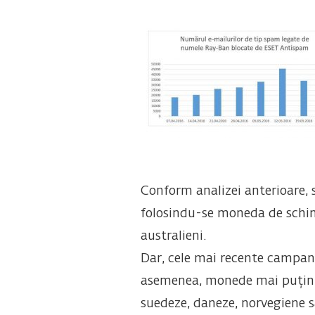
Conform analizei anterioare, si
folosindu-se moneda de schimb 
australieni.
Dar, cele mai recente campani
asemenea, monede mai puțin c
suedeze, daneze, norvegiene sa