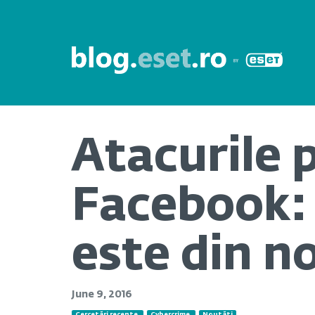
Atacurile p
Facebook: 
este din n
June 9, 2016
Cercetări recente
Cybercrime
Noutăți