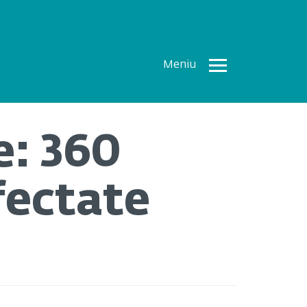
Meniu
Toate
Articolele
e: 360
How To
Cercetări
fectate
recente
Multimedia
Despre
noi