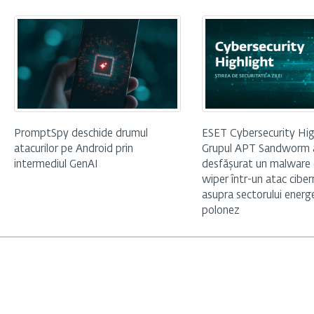
PromptSpy deschide drumul
ESET Cybersecurity Hig
atacurilor pe Android prin
Grupul APT Sandworm 
intermediul GenAI
desfășurat un malware 
wiper într-un atac ciber
asupra sectorului energ
polonez