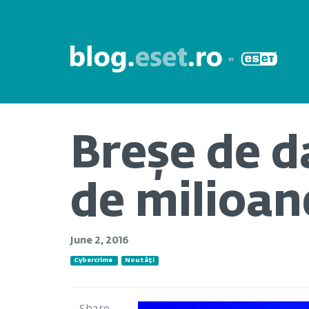
Breșe de d
de milioan
June 2, 2016
Cybercrime
Noutăți