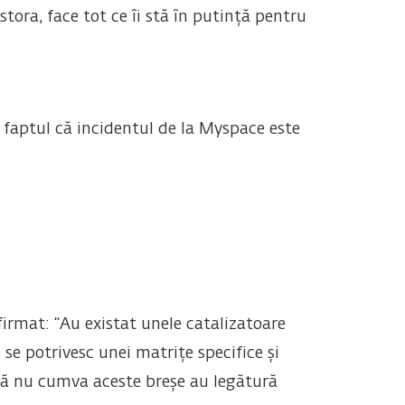
tora, face tot ce îi stă în putință pentru
faptul că incidentul de la Myspace este
firmat: “Au existat unele catalizatoare
 se potrivesc unei matrițe specifice și
acă nu cumva aceste breșe au legătură