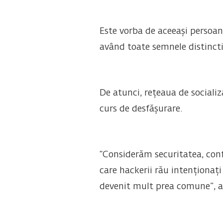
Este vorba de aceeași persoan
având toate semnele distincti
De atunci, rețeaua de socializ
curs de desfășurare.
“Considerăm securitatea, confi
care hackerii rău intenționați 
devenit mult prea comune”, a d