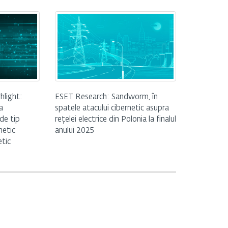
hlight:
ESET Research: Sandworm, în
a
spatele atacului cibernetic asupra
de tip
rețelei electrice din Polonia la finalul
netic
anului 2025
etic