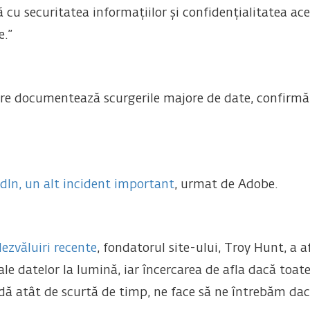
 cu securitatea informațiilor și confidențialitatea aces
e.”
are documentează scurgerile majore de date, confirmă 
dIn, un alt incident important
, urmat de Adobe.
zvăluiri recente
, fondatorul site-ului, Troy Hunt, a a
ale datelor la lumină, iar încercarea de afla dacă toate
adă atât de scurtă de timp, ne face să ne întrebăm d