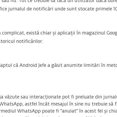
r sau nu. Tot ce trebuie să facă un utilizator dacă dor
rifice jurnalul de notificări unde sunt stocate primele 
a complicat, există chiar și aplicații în magazinul Goog
toricul notificărilor.
aptul că Android Jefe a găsit anumite limitări în meto
a văzute sau interacționate pot fi preluate din jurnalu
WhatsApp, astfel încât mesajul în sine nu trebuie să fi
mediul WhatsApp poate fi "anulat" în acest fel și chia