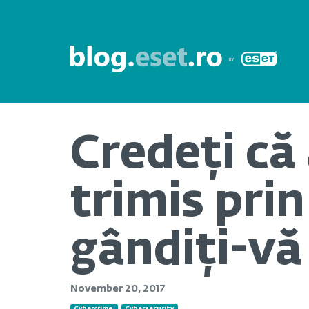
Credeți că 
trimis pri
gândiți-vă
November 20, 2017
Cybercrime
Cybersecurity