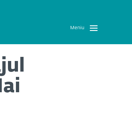
Meniu
Toate
Articolele
jul
How To
Cercetări
ai
recente
Multimedia
Despre
noi