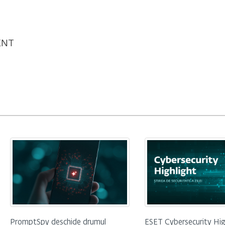
ENT
PromptSpy deschide drumul
ESET Cybersecurity Hig