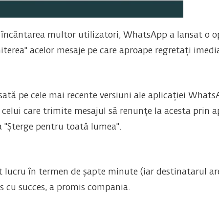
pre încântarea multor utilizatori, WhatsApp a lansat o
imiterea" acelor mesaje pe care aproape regretați imedi
ansată pe cele mai recente versiuni ale aplicației Wh
a celui care trimite mesajul să renunțe la acesta prin 
ea "Șterge pentru toată lumea".
t lucru în termen de șapte minute (iar destinatarul a
s cu succes, a promis compania.