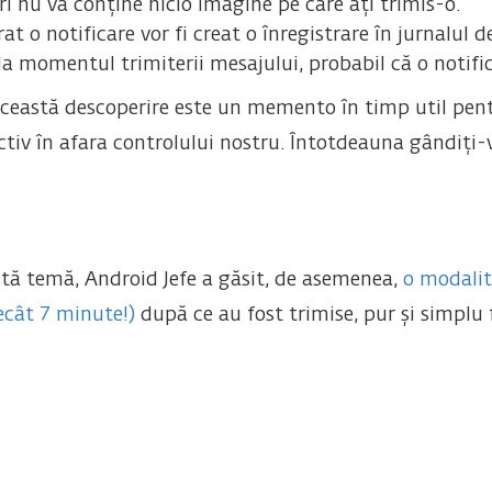
ări nu va conține nicio imagine pe care ați trimis-o.
o notificare vor fi creat o înregistrare în jurnalul de 
 momentul trimiterii mesajului, probabil că o notifica
această descoperire este un memento în timp util pent
ctiv în afara controlului nostru. Întotdeauna gândiți
tă temă, Android Jefe a găsit, de asemenea,
o modalit
ecât 7 minute!)
după ce au fost trimise, pur și simplu