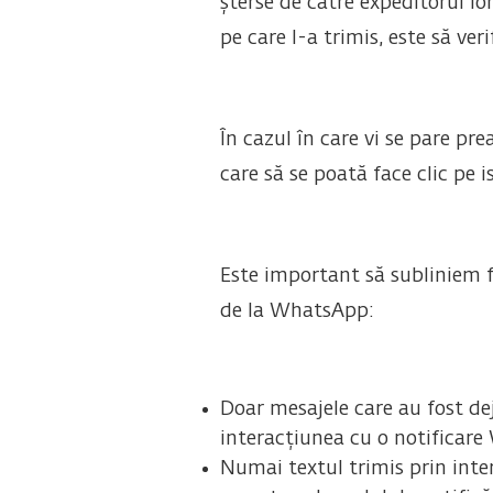
șterse de către expeditorul lo
pe care l-a trimis, este să ve
În cazul în care vi se pare pre
care să se poată face clic pe is
Este important să subliniem f
de la WhatsApp:
Doar mesajele care au fost dej
interacțiunea cu o notificare 
Numai textul trimis prin inter