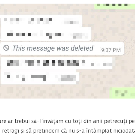
re ar trebui să-l învățăm cu toți din anii petrecuți pe
l retragi și să pretindem că nu s-a întâmplat niciodat