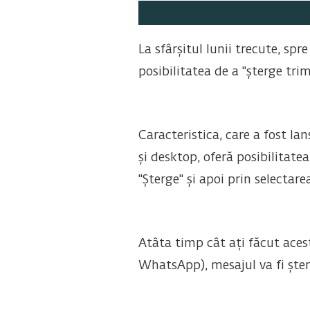
La sfârșitul lunii trecute, s
posibilitatea de a "șterge tr
Caracteristica, care a fost l
și desktop, oferă posibilitate
"Șterge" și apoi prin selectar
Atâta timp cât ați făcut aces
WhatsApp), mesajul va fi șter