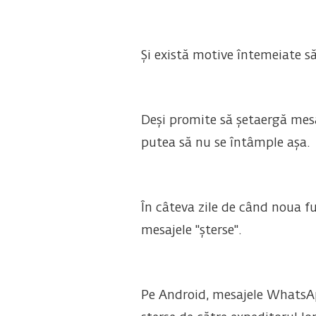
Și există motive întemeiate s
Deși promite să șetaergă mesaj
putea să nu se întâmple așa.
În câteva zile de când noua f
mesajele "șterse".
Pe Android, mesajele WhatsApp 