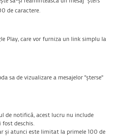
ește să-și reamintească un mesaj "șters"
100 de caractere.
le Play, care vor furniza un link simplu la
da sa de vizualizare a mesajelor "șterse"
l de notifică, acest lucru nu include
 fost deschis.
r și atunci este limitat la primele 100 de