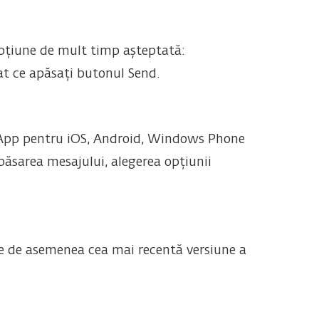
 opțiune de mult timp așteptată:
at ce apăsați butonul Send.
atsApp pentru iOS, Android, Windows Phone
apăsarea mesajului, alegerea opțiunii
re de asemenea cea mai recentă versiune a