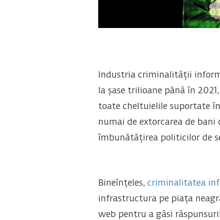
Industria criminalității infor
la șase trilioane până în 2021
toate cheltuielile suportate 
numai de extorcarea de bani d
îmbunătățirea politicilor de se
Bineînțeles,
criminalitatea in
infrastructura pe piața neagr
web pentru a găsi răspunsurile