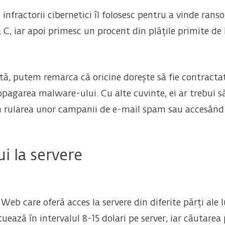
infractorii cibernetici îl folosesc pentru a vinde rans
C, iar apoi primesc un procent din plățile primite de 
ată, putem remarca că oricine dorește să fie contractat
opagarea malware-ului. Cu alte cuvinte, ei ar trebui
in rularea unor campanii de e-mail spam sau accesând 
i la servere
k Web care oferă acces la servere din diferite părți ale
situează în intervalul 8-15 dolari pe server, iar căutare