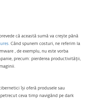
se prevede că această sumă va crește până
ures.
Când spunem costuri, ne referim la
somware , de exemplu, nu este vorba
mpanie, precum: pierderea productivității,
imaginii.
ibernetici își oferă produsele sau
m petrecut ceva timp navigând pe dark