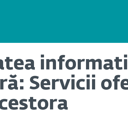
atea informat
ă: Servicii ofe
acestora