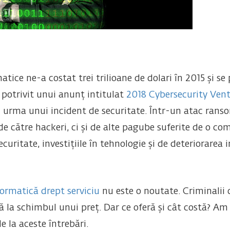
matice ne-a costat trei trilioane de dolari în 2015 și 
, potrivit unui anunț intitulat
2018 Cybersecurity Vent
în urma unui incident de securitate. Într-un atac ran
e către hackeri, ci și de alte pagube suferite de o co
curitate, investițiile în tehnologie și de deteriorarea 
formatică drept serviciu
nu este o noutate. Criminalii c
ă la schimbul unui preț. Dar ce oferă și cât costă? A
 la aceste întrebări.