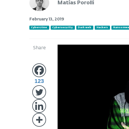
Matías Porolli
February 13, 2019
Cybercrime
Cybersecurity
Dark web
Hackers
Ransomwa
Share
123