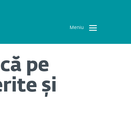
Meniu
Toate
Articolele
ică pe
How To
Cercetări
rite și
recente
Multimedia
Despre
noi