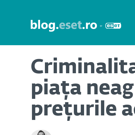
Criminalit
piața neagr
prețurile 