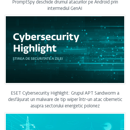
PromptSpy deschide drumul atacurilor pe Android prin
intermediul GenAI
ESET Cybersecurity Highlight: Grupul APT Sandworm a
desfășurat un malware de tip wiper într-un atac cibernetic
asupra sectorului energetic polonez