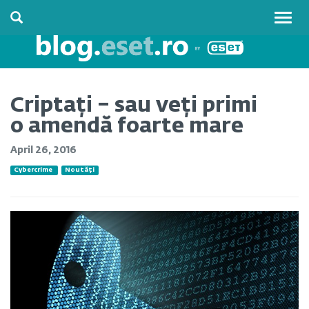
Togg
navig
Criptați – sau veți primi
o amendă foarte mare
April 26, 2016
Cybercrime
Noutăți