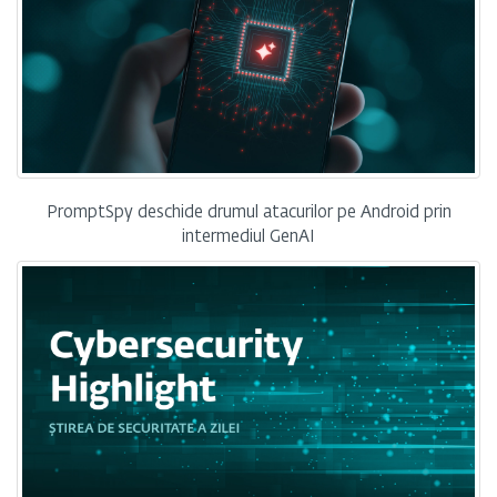
PromptSpy deschide drumul atacurilor pe Android prin
intermediul GenAI