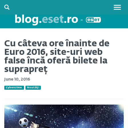
Togg
navig
Cu câteva ore înainte de
Euro 2016, site-uri web
false încă oferă bilete la
suprapreț
June 10, 2016
Cybercrime
Noutăți