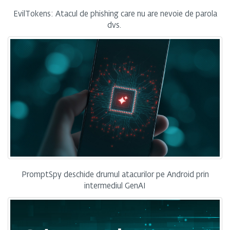
EvilTokens: Atacul de phishing care nu are nevoie de parola
dvs.
PromptSpy deschide drumul atacurilor pe Android prin
intermediul GenAI