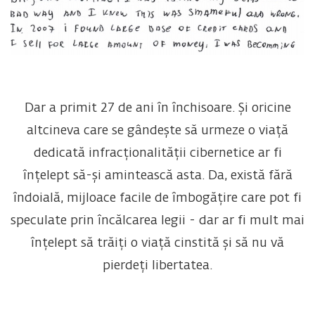
Dar a primit 27 de ani în închisoare. Și oricine
altcineva care se gândește să urmeze o viață
dedicată infracționalității cibernetice ar fi
înțelept să-și amintească asta. Da, există fără
îndoială, mijloace facile de îmbogățire care pot fi
speculate prin încălcarea legii - dar ar fi mult mai
înțelept să trăiți o viață cinstită și să nu vă
pierdeți libertatea.