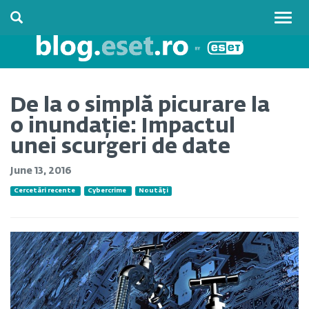
Togg
navig
De la o simplă picurare la
o inundație: Impactul
unei scurgeri de date
June 13, 2016
Cercetări recente
Cybercrime
Noutăți