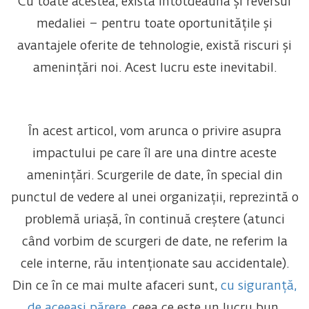
Cu toate acestea, există întotdeauna și reversul
medaliei – pentru toate oportunitățile și
avantajele oferite de tehnologie, există riscuri și
amenințări noi. Acest lucru este inevitabil.
În acest articol, vom arunca o privire asupra
impactului pe care îl are una dintre aceste
amenințări. Scurgerile de date, în special din
punctul de vedere al unei organizații, reprezintă o
problemă uriașă, în continuă creștere (atunci
când vorbim de scurgeri de date, ne referim la
cele interne, rău intenționate sau accidentale).
Din ce în ce mai multe afaceri sunt,
cu siguranță,
de aceeași părere
, ceea ce este un lucru bun,