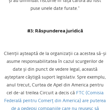
și au diminuat riscurile în fața cărora au fost
puse unele date furate.”
#3: Răspunderea juridică
Clienții așteaptă de la organizații ca acestea să-și
asume responsabilitatea în cazul scurgerilor de
date și din punct de vedere legal, această
așteptare câștigă suport legislativ. Spre exemplu,
anul trecut, Curtea de Apel din America pentru
cel de-al treilea Circuit a decis că
FTC (Comisia
Federală pentru Comerț din America) are puterea
de a pedepsi companiile care nu reușesc să