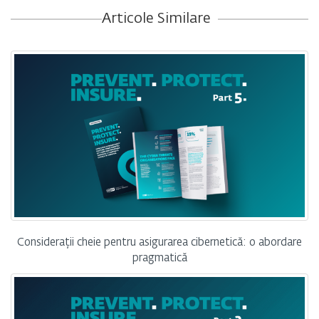
Articole Similare
Considerații cheie pentru asigurarea cibernetică: o abordare
pragmatică