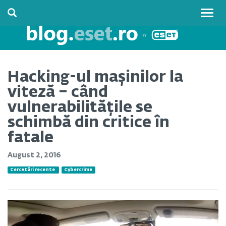
Togg
navig
Hacking-ul mașinilor la
viteză – când
vulnerabilitățile se
schimbă din critice în
fatale
August 2, 2016
Cercetări recente
Cybercrime