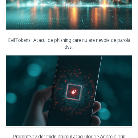
EvilTokens: Atacul de phishing care nu are nevoie de parola
dvs.
PromptSpy deschide drumul atacurilor pe Android prin