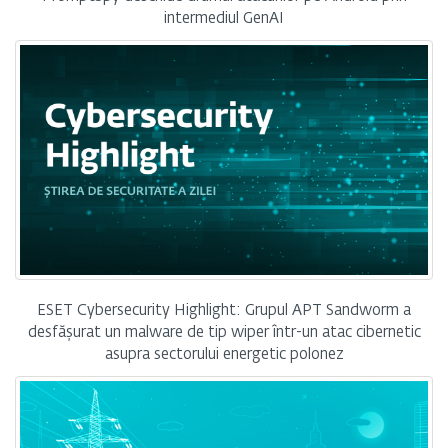
intermediul GenAI
ESET Cybersecurity Highlight: Grupul APT Sandworm a
desfășurat un malware de tip wiper într-un atac cibernetic
asupra sectorului energetic polonez