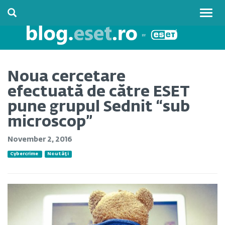
Togg
navig
Noua cercetare
efectuată de către ESET
pune grupul Sednit “sub
microscop”
November 2, 2016
Cybercrime
Noutăți