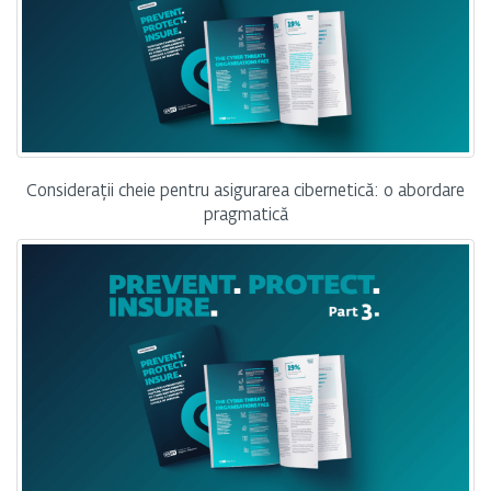
Considerații cheie pentru asigurarea cibernetică: o abordare
pragmatică