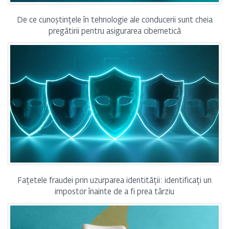
De ce cunoștințele în tehnologie ale conducerii sunt cheia
pregătirii pentru asigurarea cibernetică
Fațetele fraudei prin uzurparea identității: identificați un
impostor înainte de a fi prea târziu