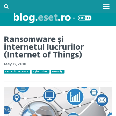
Togg
navig
Ransomware și
internetul lucrurilor
(Internet of Things)
May 13, 2016
Cercetări recente
Cybercrime
Noutăți