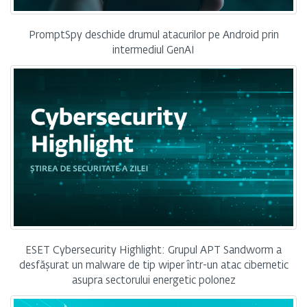
PromptSpy deschide drumul atacurilor pe Android prin
intermediul GenAI
ESET Cybersecurity Highlight: Grupul APT Sandworm a
desfășurat un malware de tip wiper într-un atac cibernetic
asupra sectorului energetic polonez