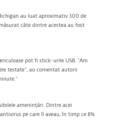
și Michigan au luat aproximativ 300 de
măsurat câte dintre acestea au fost
riculoase pot fi stick-urile USB. “Am
rele testate”, au comentat autorii
minute.”
bilele amenințări. Dintre acei
ntivirus pe care îl aveau, în timp ce 8%