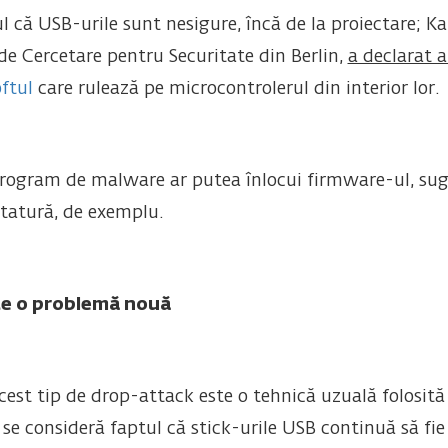
l că USB-urile sunt nesigure, încă de la proiectare; Ka
e de Cercetare pentru Securitate din Berlin,
a declarat 
ftul
care rulează pe microcontrolerul din interior lor.
rogram de malware ar putea înlocui firmware-ul, suge
tatură, de exemplu.
te o problemă nouă
est tip de drop-attack este o tehnică uzuală folosită la
 se consideră faptul că stick-urile USB continuă să fi