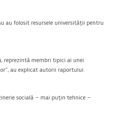
u au folosit resursele universității pentru
 reprezintă membri tipici ai unei
r”, au explicat autorii raportului.
ginerie socială – mai puțin tehnice –