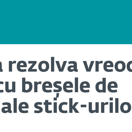
 rezolva vreo
u breșele de
ale stick-uril