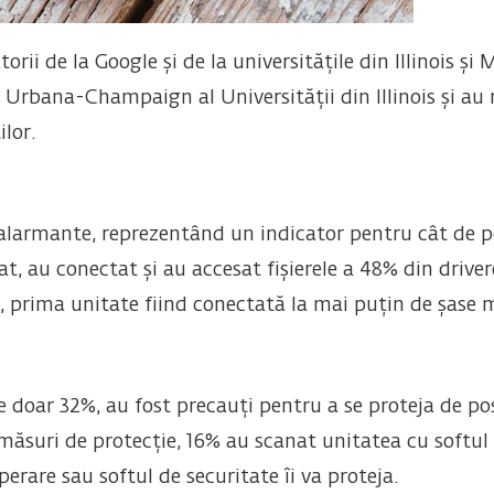
torii de la Google și de la universitățile din Illinois 
Urbana-Champaign al Universității din Illinois și au 
lor.
 alarmante, reprezentând un indicator pentru cât de pe
uat, au conectat și au accesat fișierele a 48% din drive
d, prima unitate fiind conectată la mai puțin de șase 
doar 32%, au fost precauți pentru a se proteja de posi
ăsuri de protecție, 16% au scanat unitatea cu softul a
erare sau softul de securitate îi va proteja.