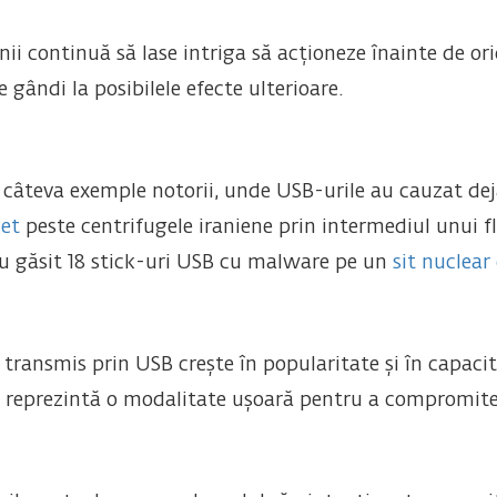
i continuă să lase intriga să acționeze înainte de ori
 gândi la posibilele efecte ulterioare.
t câteva exemple notorii, unde USB-urile au cauzat de
et
peste centrifugele iraniene prin intermediul unui fl
-au găsit 18 stick-uri USB cu malware pe un
sit nuclear
ansmis prin USB crește în popularitate și în capacităț
ă reprezintă o modalitate ușoară pentru a compromite