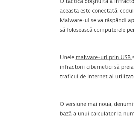
O tactică obișnuită a infracto
aceasta este conectată, codul 
Malware-ul se va răspândi apoi
să folosească computerele pen
Unele
malware-uri prin USB
infractorii cibernetici să prei
traficul de internet al utiliz
O versiune mai nouă, denum
bază a unui calculator la num