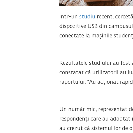
Într-un
studiu
recent, cercetă
dispozitive USB din campusul 
conectate la mașinile studenți
Rezultatele studiului au fost
constatat că utilizatorii au l
raportului. “Au acționat rapi
Un număr mic, reprezentat de 
respondenți care au adoptat m
au crezut că sistemul lor de op