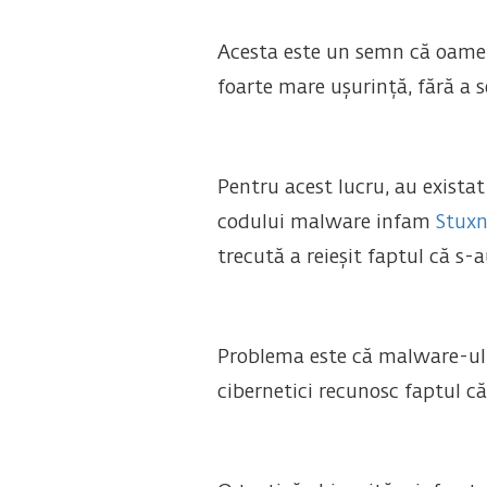
Acesta este un semn că oameni
foarte mare ușurință, fără a se
Pentru acest lucru, au exista
codului malware infam
Stuxn
trecută a reieșit faptul că s
Problema este că malware-ul tr
cibernetici recunosc faptul c