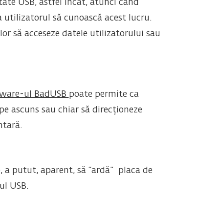
tate USB, astfel încât, atunci când
 utilizatorul să cunoască acest lucru.
or să acceseze datele utilizatorului sau
ware-ul BadUSB
poate permite ca
e pe ascuns sau chiar să direcționeze
ntară.
, a putut, aparent, să “ardă” placa de
ul USB.