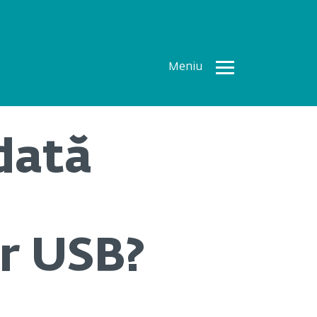
Meniu
Toate
Articolele
dată
How To
Cercetări
recente
Multimedia
or USB?
Despre
noi