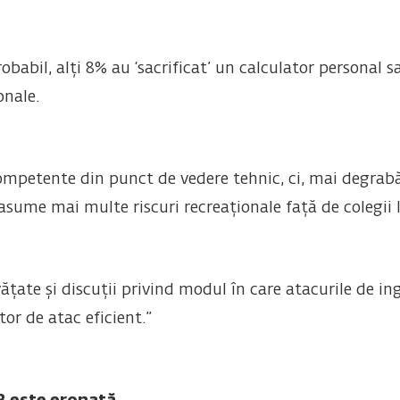
babil, alți 8% au ‘sacrificat’ un calculator personal sa
onale.
mpetente din punct de vedere tehnic, ci, mai degrabă,
asume mai multe riscuri recreaționale față de colegii lo
ățate și discuții privind modul în care atacurile de in
or de atac eficient.”