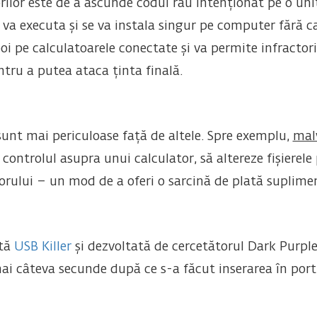
rilor este de a ascunde codul rău intenționat pe o uni
va executa și se va instala singur pe computer fără ca
 pe calculatoarele conectate și va permite infractoril
tru a putea ataca ținta finală.
sunt mai periculoase față de altele. Spre exemplu,
mal
a controlul asupra unui calculator, să altereze fișierel
atorului – un mod de a oferi o sarcină de plată suplime
ită
USB Killer
și dezvoltată de cercetătorul Dark Purple
ai câteva secunde după ce s-a făcut inserarea în port