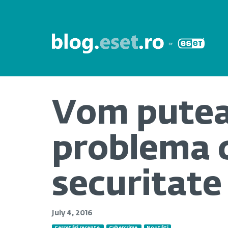
Vom putea
problema c
securitate 
July 4, 2016
Cercetări recente
Cybercrime
Noutăți