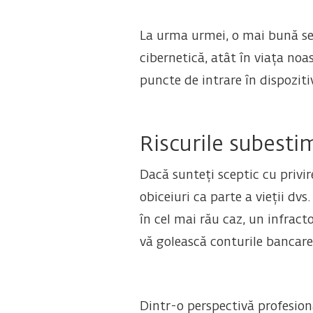
La urma urmei, o mai bună sec
cibernetică, atât în ​​viața no
puncte de intrare în dispoziti
Riscurile subestim
Dacă sunteți sceptic cu privi
obiceiuri ca parte a vieții dvs
în cel mai rău caz, un infract
vă golească conturile bancare 
Dintr-o perspectivă profesiona