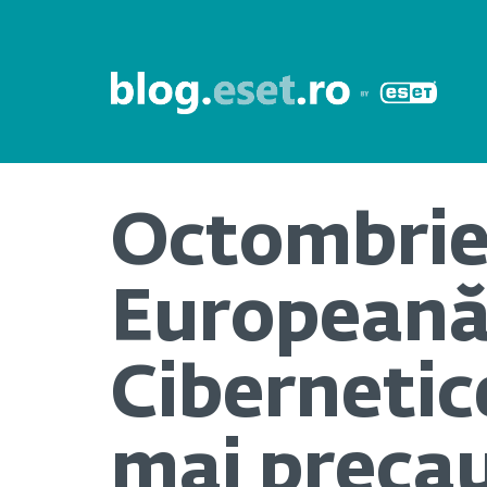
Octombrie
Europeană 
Cibernetice
mai precau