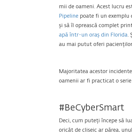
mii de oameni. Acest lucru es
Pipeline
poate fi un exemplu d
și să îl oprească complet pri
apă într-un oraș din Florida
.
au mai putut oferi paciențilo
Majoritatea acestor incidente 
oamenii ar fi practicat o seri
#BeCyberSmart
Deci, cum puteți începe să luaț
oricât de clișeic ar părea, un