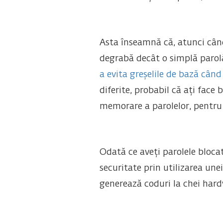
Asta înseamnă că, atunci când
degrabă decât o simplă parolă
a evita greșelile de bază când
diferite, probabil că ați face 
memorare a parolelor, pentru
Odată ce aveți parolele bloca
securitate prin utilizarea une
generează coduri la chei hard