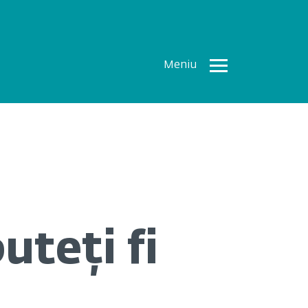
Meniu
Toate
Articolele
How To
Cercetări
recente
Multimedia
uteți fi
Despre
noi