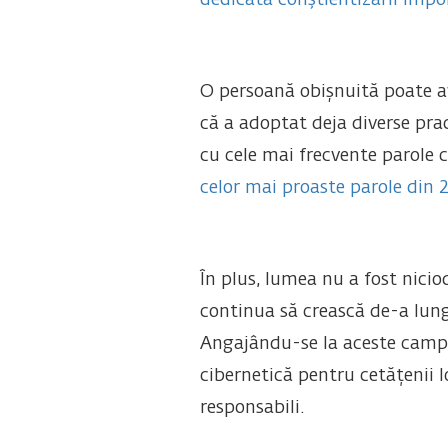
dedicată conştientizării impor
O persoană obișnuită poate av
că a adoptat deja diverse prac
cu cele mai frecvente parole 
celor mai proaste parole din
În plus, lumea nu a fost nici
continua să crească de-a lung
Angajându-se la aceste campan
cibernetică pentru cetățenii lo
responsabili.