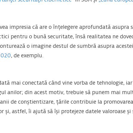
tanţei securităţii cibernetice
” în SUA și
„Luna europea
ea impresia că are o înțelegere aprofundată asupra sec
tici pentru o bună securitate, însă realitatea ne dove
conturează o imagine destul de sumbră asupra acestei 
 2020
, de exemplu.
odată mai conectată când vine vorba de tehnologie, iar
ul anilor; din acest motiv, trebuie să punem mai mult 
ii de conștientizare, țările contribuie la promovarea
r și, astfel, îi ajută să își protejeze datele valoroase ș