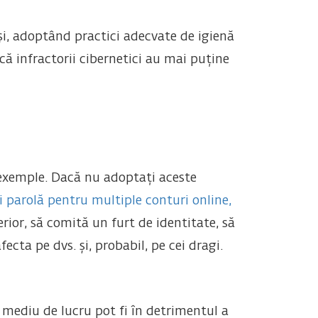
și, adoptând practici adecvate de igienă
 că infractorii cibernetici au mai puține
a exemple. Dacă nu adoptați aceste
și parolă pentru multiple conturi online,
erior, să comită un furt de identitate, să
cta pe dvs. și, probabil, pe cei dragi.
n mediu de lucru pot fi în detrimentul a