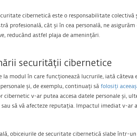
uritate cibernetică este o responsabilitate colectivă 
astră profesională, cât și în cea personală, ne asigurăm
ve, reducând astfel plaja de amenințări.
ării securității cibernetice
re la modul în care funcționează lucrurile, iată câtev
. personale și, de exemplu, continuați să
folosiți aceea
or cibernetic v-ar putea accesa datele personale și, ult
sau să vă afecteze reputația. Impactul imediat v-ar afe
lă, obiceiurile de securitate cibernetică slabe într-u