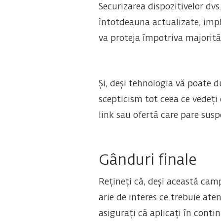
Securizarea dispozitivelor dvs
întotdeauna actualizate, imple
va proteja împotriva majorităț
Și, deși tehnologia vă poate d
scepticism tot ceea ce vedeți o
link sau ofertă care pare suspe
Gânduri finale
Rețineți că, deși această camp
arie de interes ce trebuie ate
asigurați că aplicați în conti