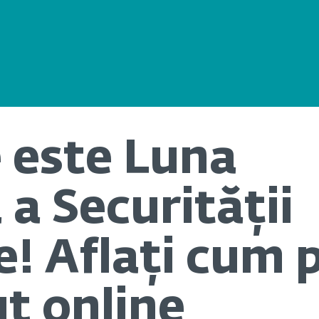
 este Luna
a Securității
! Aflați cum p
t online