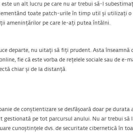
. este un alt lucru pe care nu ar trebui să-l subestimaț
mentând toate patch-urile în timp util și utilizați o 
ii amenințărilor pe care le-ați putea întâlni.
uce departe, nu uitați să fiți prudent. Asta înseamnă 
nline, fie că este vorba de rețelele sociale sau de e-ma
ctă chiar și de la distanță.
anie de conștientizare se desfășoară doar pe durata ac
nt gestionată pe tot parcursul anului. Nu ar trebui să l
nuare cunoștințele dvs. de securitate cibernetică în t