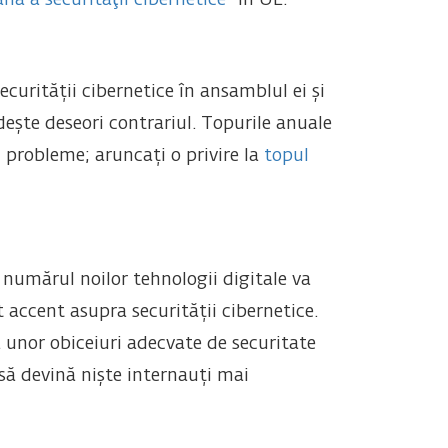
nă a securităţii cibernetice
” în UE.
urității cibernetice în ansamblul ei și
dește deseori contrariul. Topurile anuale
probleme; aruncați o privire la
topul
 numărul noilor tehnologii digitale va
accent asupra securității cibernetice.
 unor obiceiuri adecvate de securitate
i să devină niște internauți mai