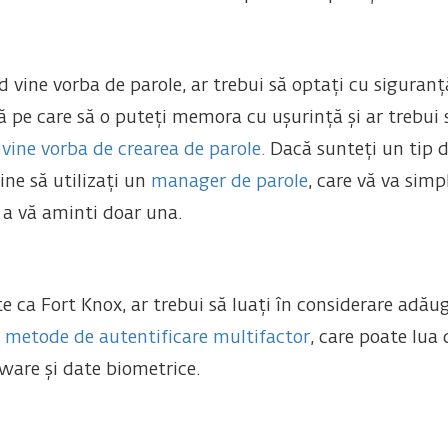
 vine vorba de parole, ar trebui să optați cu siguran
 pe care să o puteți memora cu ușurință și ar trebui 
 vine vorba de crearea de parole.
Dacă sunteți un tip de
bine să utilizați un
manager de parole
, care vă va simp
 a vă aminti doar una.
te ca Fort Knox, ar trebui să luați în considerare adă
i
metode de autentificare multifactor
, care poate lua 
ware și date biometrice.