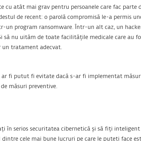
te cu atât mai grav pentru persoanele care fac parte d
estul de recent: o parolă compromisă le-a permis unor 
ntr-un program ransomware. Într-un alt caz, un hacke
 Și să nu uităm de toate facilitățile medicale care au 
r un tratament adecvat.
ar fi putut fi evitate dacă s-ar fi implementat măsuri
e de măsuri preventive.
i în serios securitatea cibernetică și să fiți inteligen
ul dintre cele mai bune lucruri pe care le puteți face e