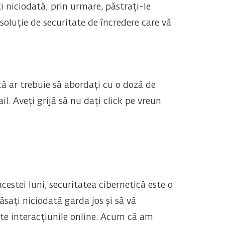
i niciodată; prin urmare, păstrați-le
soluție de securitate de încredere care vă
că ar trebuie să abordați cu o doză de
il. Aveți grijă să nu dați click pe vreun
estei luni, securitatea cibernetică este o
ăsați niciodată garda jos și să vă
oate interacțiunile online. Acum că am