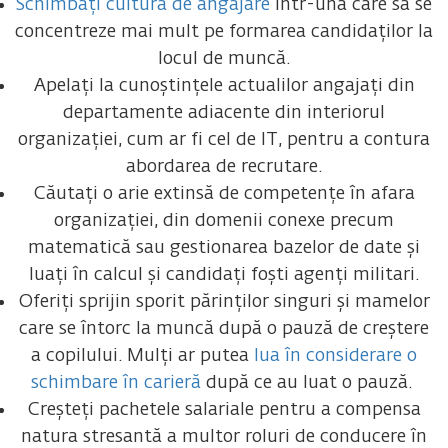
Schimbați cultura de angajare
într-una care să se
concentreze mai mult pe formarea candidaților la
locul de muncă.
Apelați la cunoștințele actualilor angajați din
departamente adiacente din interiorul
organizației, cum ar fi cel de IT, pentru a contura
abordarea de recrutare.
Căutați o arie extinsă de competențe în afara
organizației, din domenii conexe precum
matematică sau gestionarea bazelor de date și
luați în calcul și candidați foști agenți militari.
Oferiți sprijin sporit părinților singuri și mamelor
care se întorc la muncă după o pauză de creștere
a copilului. Mulți ar putea
lua în considerare o
schimbare în carieră
după ce au luat o pauză.
Creșteți pachetele salariale pentru a compensa
natura stresantă a multor roluri de conducere în