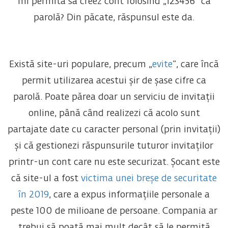
mi permită să creez cont folosind „123456” ca
parolă? Din păcate, răspunsul este da.
Există site-uri populare, precum „
evite
”, care încă
permit utilizarea acestui șir de șase cifre ca
parolă. Poate părea doar un serviciu de invitații
online, până când realizezi că acolo sunt
partajate date cu caracter personal (prin invitații)
și că gestionezi răspunsurile tuturor invitaților
printr-un cont care nu este securizat. Șocant este
că site-ul a fost
victima unei breșe de securitate
în 2019
, care a expus informațiile personale a
peste 100 de milioane de persoane. Compania ar
trebui să poată mai mult decât să le permită