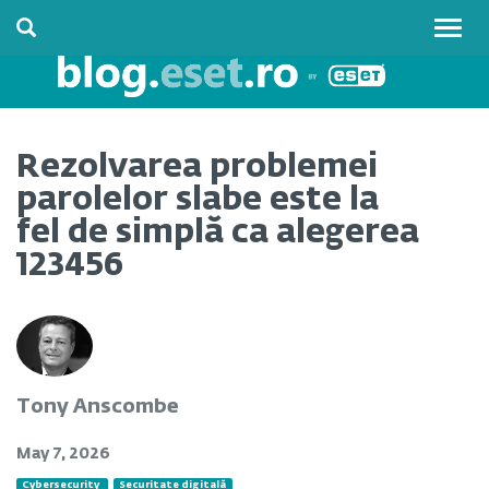
Togg
navig
Rezolvarea problemei
parolelor slabe este la
fel de simplă ca alegerea
123456
Tony Anscombe
May 7, 2026
Cybersecurity
Securitate digitală