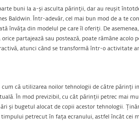
oarte buni la a-și asculta părinții, dar au reușit înto
ames Baldwin. Într-adevăr, cel mai bun mod de a te con
ată învăța din modelul pe care îl oferiți. De asemenea, 
că orice partajează sau postează, poate rămâne acolo 
stractivă, atunci când se transformă într-o activitate
i
cum că utilizarea noilor tehnologii de către părinți 
tuală. În mod previzibil, cu cât părinții petrec mai m
mări și bugetul alocat de copii acestor tehnologii. Țin
timpului petrecut în fața ecranului, astfel încât cei 