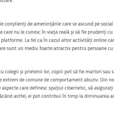
lizare.
 fie conștienți de amenințările care se ascund pe social
care nu le cunosc în viața reală și să fie prudenți cu p
platforme. La fel ca în cazul altor activități online ca
lizare sunt un mediu foarte atractiv pentru persoane cu 
 colegii și prietenii lor, copiii pot să fie martori sau
e extrem de comune de comportament abuziv. Din nou, 
ite aspecte care definesc spațiul cibernetic, vă asiguraț
ăcând astfel, ei pot contribui în timp la diminuarea 