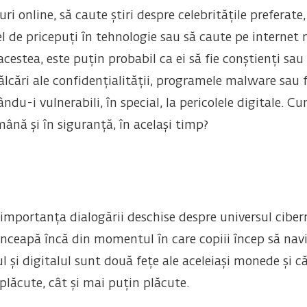
uri online, să caute știri despre celebritățile preferate
el de pricepuți în tehnologie sau să caute pe internet r
acestea, este puțin probabil ca ei să fie conștienți sau
ălcări ale confidențialității, programele malware sau f
ndu-i vulnerabili, în special, la pericolele digitale. C
mână și în siguranță, în același timp?
portanța dialogării deschise despre universul cibernet
 înceapă încă din momentul în care copiii încep să nav
l și digitalul sunt două fețe ale aceleiași monede și că, 
 plăcute, cât și mai puțin plăcute.