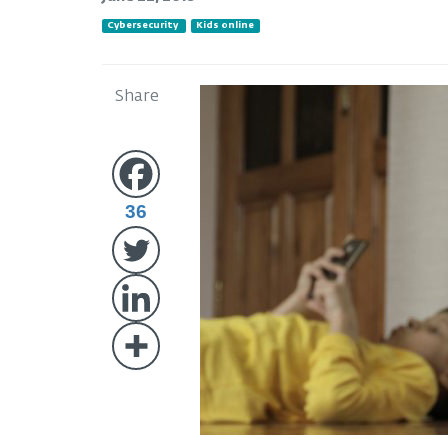
Cybersecurity
Kids online
Share
36