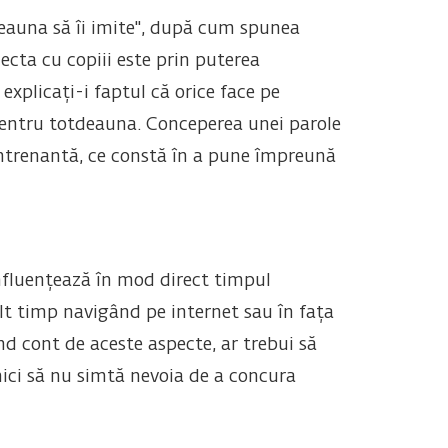
tdeauna să îi imite", după cum spunea
ecta cu copiii este prin puterea
explicați-i faptul că orice face pe
pentru totdeauna. Conceperea unei parole
 antrenantă, ce constă în a pune împreună
influențează în mod direct timpul
ult timp navigând pe internet sau în fața
ând cont de aceste aspecte, ar trebui să
mici să nu simtă nevoia de a concura