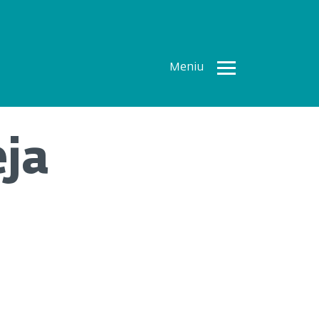
Meniu
Toate
Articolele
eja
How To
Cercetări
recente
Multimedia
Despre
noi