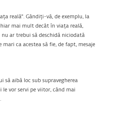
iața reală". Gândiți-vă, de exemplu, la
iar mai mult decât în ​​viața reală,
e nu ar trebui să deschidă niciodată
 mari ca acestea să fie, de fapt, mesaje
bui să aibă loc sub supravegherea
 le vor servi pe viitor, când mai
.