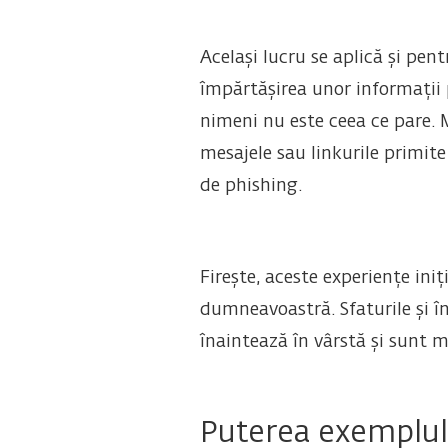
Același lucru se aplică și pent
împărtășirea unor informații pe
nimeni nu este ceea ce pare. M
mesajele sau linkurile primite
de phishing.
Firește, aceste experiențe in
dumneavoastră. Sfaturile și înd
înaintează în vârstă și sunt ma
Puterea exemplul