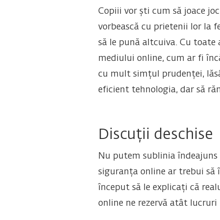
Copiii vor ști cum să joace joc
vorbească cu prietenii lor la f
să le pună altcuiva. Cu toate 
mediului online, cum ar fi înc
cu mult simțul prudenței, lăsâ
eficient tehnologia, dar să ră
Discuții deschise
Nu putem sublinia îndeajuns im
siguranța online ar trebui să
început să le explicați că realu
online ne rezervă atât lucruri