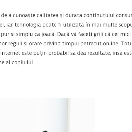
 de a cunoaște calitatea și durata conținutului consum
fel, iar tehnologia poate fi utilizată în mai multe scop
ur și simplu ca joacă. Dacă vă faceți griji că cei mici 
nor reguli și orare privind timpul petrecut online. Tot
 internet este puțin probabil să dea rezultate, însă e
ne al copilului.