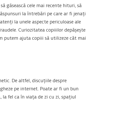
, să găsească cele mai recente hituri, să
ăspunsuri la întrebări pe care ar fi jenați
 atenți la unele aspecte periculoase ale
raudele. Curiozitatea copiiilor depășește
um putem ajuta copiii să utilizeze cât mai
ic. De altfel, discuțiile despre
igheze pe internet. Poate ar fi un bun
la fel ca în viața de zi cu zi, spațiul