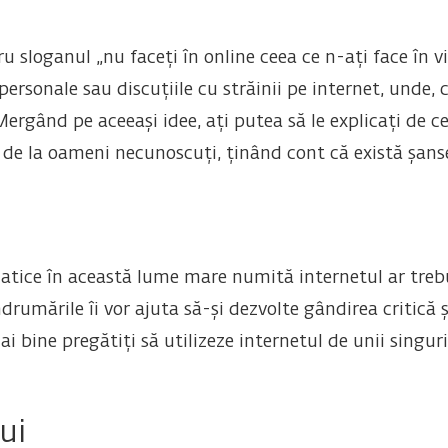
ru sloganul „nu faceți în online ceea ce n-ați face în v
rsonale sau discuțiile cu străinii pe internet, unde, ch
ergând pe aceeași idee, ați putea să le explicați de c
 de la oameni necunoscuți, ținând cont că există șanse
ițiatice în această lume mare numită internetul ar tre
rumările îi vor ajuta să-și dezvolte gândirea critică și
i bine pregătiți să utilizeze internetul de unii singuri
ui