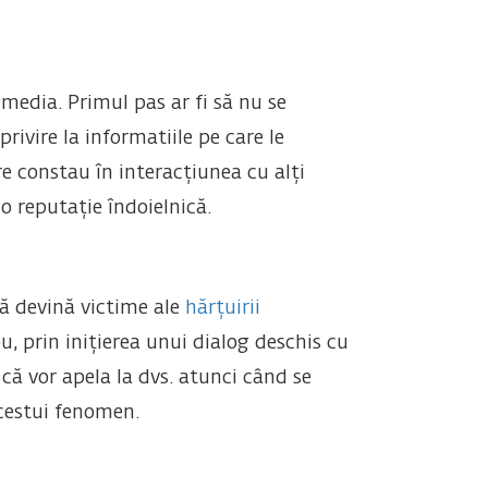
 media. Primul pas ar fi să nu se
rivire la informatiile pe care le
re constau în interacțiunea cu alți
o reputație îndoielnică.
 să devină victime ale
hărțuirii
prin inițierea unui dialog deschis cu
i că vor apela la dvs. atunci când se
acestui fenomen.