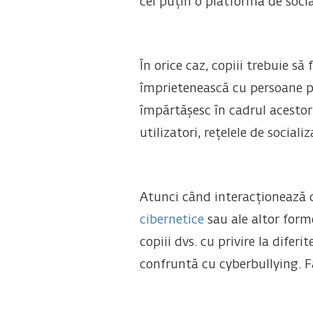
cel puțin o platformă de socia
În orice caz, copiii trebuie să
împrietenească cu persoane pe 
împărtășesc în cadrul acestor 
utilizatori, rețelele de socia
Atunci când interacționează cu
cibernetice
sau ale altor form
copiii dvs. cu privire la difer
confruntă cu cyberbullying. F