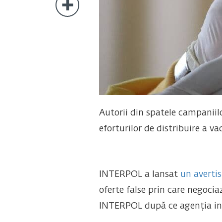
Autorii din spatele campaniil
eforturilor de distribuire a v
INTERPOL a lansat
un averti
oferte false prin care negoci
INTERPOL după ce agenția inte