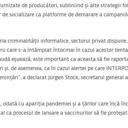
rnizate de producători, subliniind și alte strategii fol
or de socializare ca platforme de demarare a campaniil
a criminalității informatice, sectorul privat dispune,
cru care s-a întâmplat întocmai în cazul acestor tentat
udă eșuează, este important ca aceasta să fie raportată
ri și, de asemenea, ca în cazul alertei pe care INTERPO
enințări”, a declarat Jürgen Stock, secretarul general
, odată cu apariția pandemiei și a țărilor care încă înc
al ca procesul de lansare a vaccinurilor să fie proteja