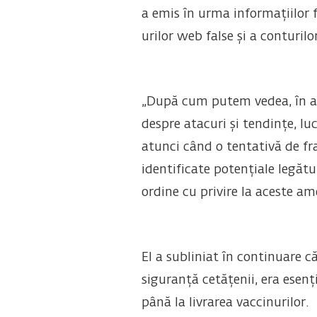
a emis în urma informațiilor fu
urilor web false și a conturil
„După cum putem vedea, în ari
despre atacuri și tendințe, lu
atunci când o tentativă de fra
identificate potențiale legătu
ordine cu privire la aceste am
El a subliniat în continuare că
siguranță cetățenii, era esenți
până la livrarea vaccinurilor.