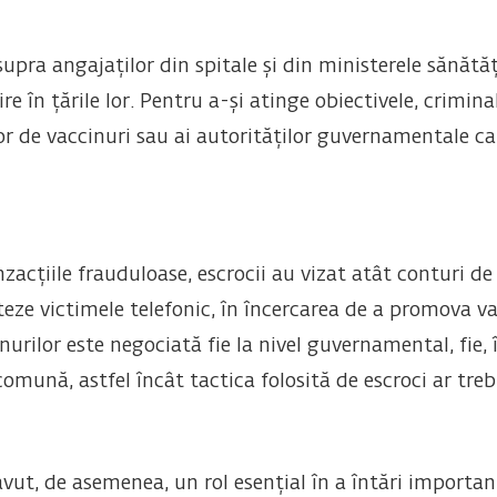
pra angajaților din spitale și din ministerele sănătăț
e în țările lor. Pentru a-și atinge obiectivele, crimina
r de vaccinuri sau ai autorităților guvernamentale care
nzacțiile frauduloase, escrocii au vizat atât conturi de
teze victimele telefonic, în încercarea de a promova v
nurilor este negociată fie la nivel guvernamental, fie,
omună, astfel încât tactica folosită de escroci ar trebu
avut, de asemenea, un rol esențial în a întări importa