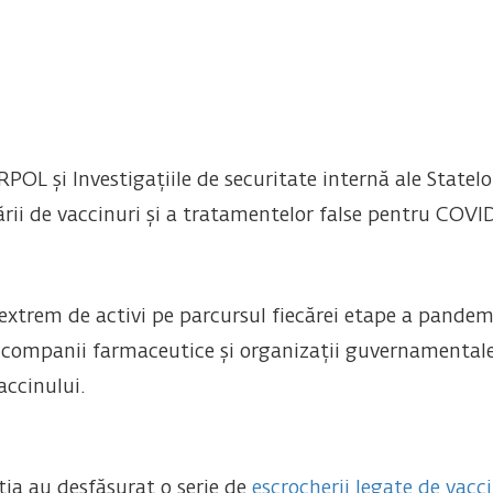
POL și Investigațiile de securitate internă ale Statel
rii de vaccinuri și a tratamentelor false pentru COVID
st extrem de activi pe parcursul fiecărei etape a pande
e companii farmaceutice și organizații guvernamentale
ccinului.
tia au desfășurat o serie de
escrocherii legate de vac