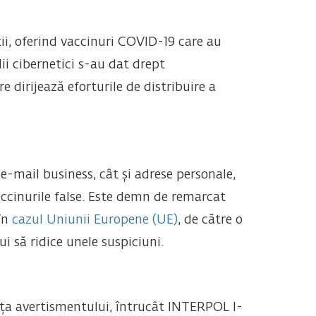
ii, oferind vaccinuri COVID-19 care au
lii cibernetici s-au dat drept
 dirijează eforturile de distribuire a
 e-mail business, cât și adrese personale,
accinurile false. Este demn de remarcat
 în
cazul Uniunii Europene (UE)
, de către o
i să ridice unele suspiciuni.
nța avertismentului, întrucât INTERPOL l-