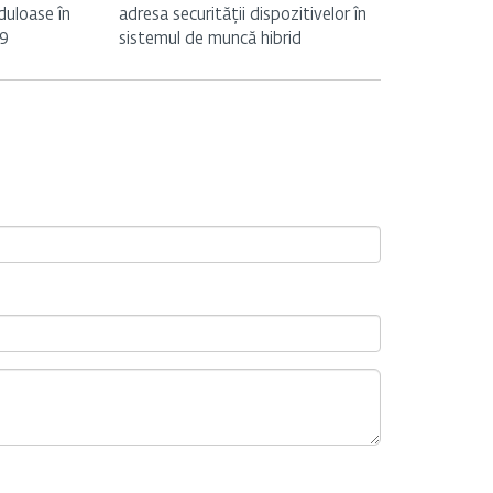
duloase în
adresa securității dispozitivelor în
19
sistemul de muncă hibrid