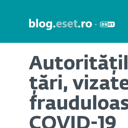
Autorități
țări, viza
frauduloas
COVID-19