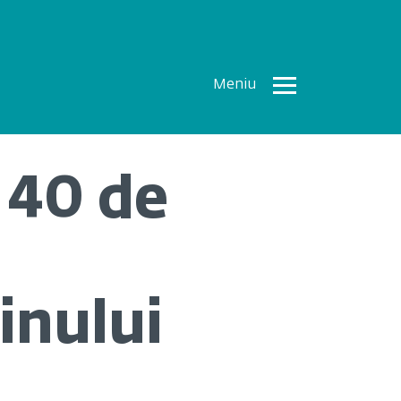
Meniu
Toate
Articolele
 40 de
How To
Cercetări
recente
Multimedia
inului
Despre
noi