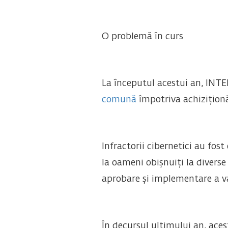
O problemă în curs
La începutul acestui an, INTER
comună
împotriva achiziționă
Infractorii cibernetici au fo
la oameni obișnuiți la divers
aprobare și implementare a va
În decursul ultimului an, aceș