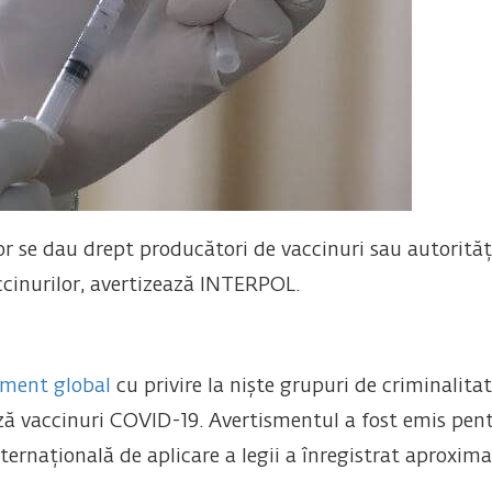
or se dau drept producători de vaccinuri sau autorită
accinurilor, avertizează INTERPOL.
sment global
cu privire la niște grupuri de criminalita
ază vaccinuri COVID-19. Avertismentul a fost emis pen
rnațională de aplicare a legii a înregistrat aproximat