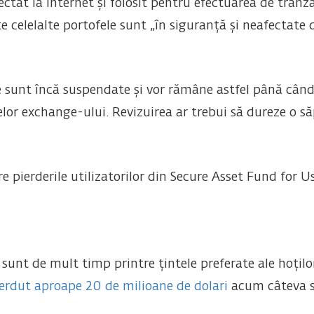
ectat la internet și folosit pentru efectuarea de tranz
e celelalte portofele sunt „în siguranță și neafectate 
e sunt încă suspendate și vor rămâne astfel până când 
telor exchange-ului. Revizuirea ar trebui să dureze o 
 pierderile utilizatorilor din Secure Asset Fund for U
unt de mult timp printre țintele preferate ale hoților
erdut aproape 20 de milioane de dolari
acum câteva s