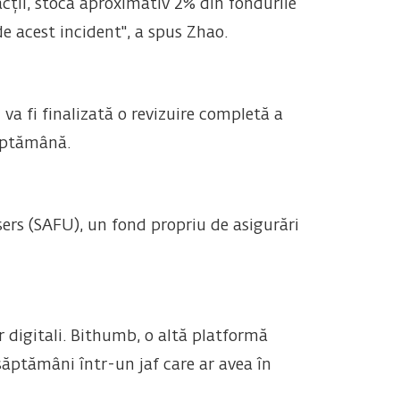
acții, stoca aproximativ 2% din fondurile
de acest incident", a spus Zhao.
va fi finalizată o revizuire completă a
săptămână.
sers (SAFU), un fond propriu de asigurări
 digitali. Bithumb, o altă platformă
ăptămâni într-un jaf care ar avea în