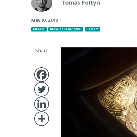
Tomas Foltyn
May 10, 2019
bitcoin
Brese de securitate
Hackers
Share