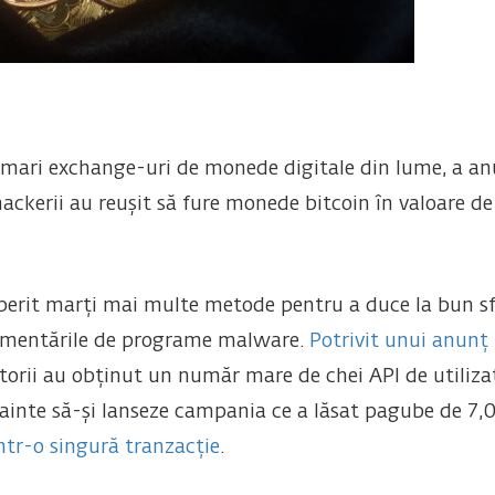
 mari exchange-uri de monede digitale din lume, a an
ackerii au reușit să fure monede bitcoin în valoare de 
coperit marți mai multe metode pentru a duce la bun s
lementările de programe malware.
Potrivit unui anunț
orii au obținut un număr mare de chei API de utilizato
înainte să-și lanseze campania ce a lăsat pagube de 7,0
ntr-o singură tranzacție
.