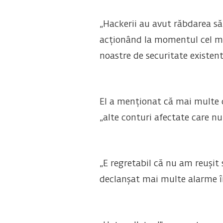
„Hackerii au avut răbdarea să
acționând la momentul cel mai
noastre de securitate existent
El a menționat că mai multe c
„alte conturi afectate care nu 
„E regretabil că nu am reușit 
declanșat mai multe alarme în