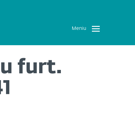
Meniu
Toate
Articolele
u furt.
How To
Cercetări
41
recente
Multimedia
Despre
noi