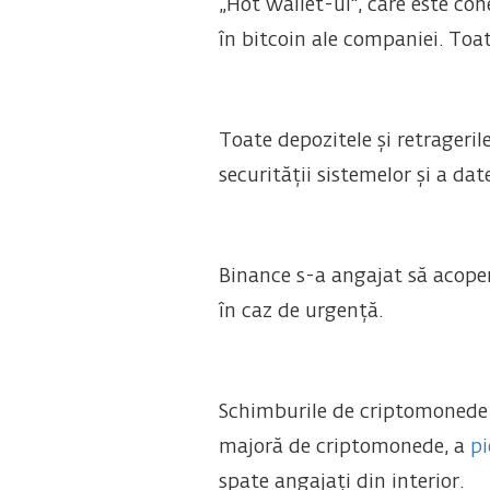
„Hot wallet-ul", care este con
în bitcoin ale companiei. Toat
Toate depozitele și retrageril
securității sistemelor și a da
Binance s-a angajat să acopere
în caz de urgență.
Schimburile de criptomonede s
majoră de criptomonede, a
pi
spate angajați din interior.