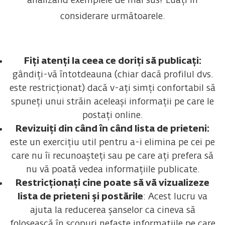
analizând exemplele de mai sus? Luați în
considerare următoarele.
Fiți atenți la ceea ce doriți să publicați:
gândiți-vă întotdeauna (chiar dacă profilul dvs.
este restricționat) dacă v-ați simți confortabil să
spuneți unui străin aceleași informații pe care le
postați online.
Revizuiți din când în când lista de prieteni:
este un exercițiu util pentru a-i elimina pe cei pe
care nu îi recunoașteți sau pe care ați prefera să
nu vă poată vedea informațiile publicate.
Restricționați cine poate să vă vizualizeze
lista de prieteni și postările
: Acest lucru va
ajuta la reducerea șanselor ca cineva să
folosească în scopuri nefaste informațiile pe care