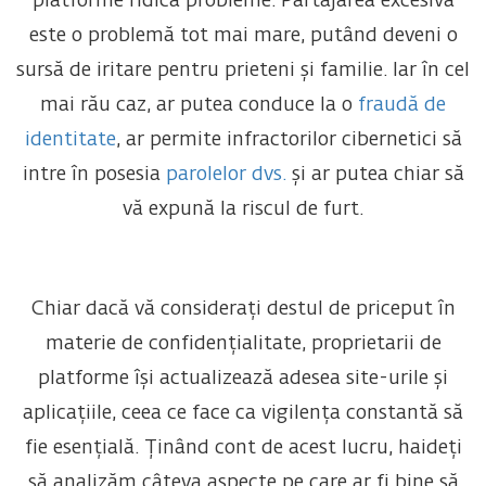
platforme ridică probleme. Partajarea excesivă
este o problemă tot mai mare, putând deveni o
sursă de iritare pentru prieteni și familie. Iar în cel
mai rău caz, ar putea conduce la o
fraudă de
identitate
, ar permite infractorilor cibernetici să
intre în posesia
parolelor dvs.
și ar putea chiar să
vă expună la riscul de furt.
Chiar dacă vă considerați destul de priceput în
materie de confidențialitate, proprietarii de
platforme își actualizează adesea site-urile și
aplicațiile, ceea ce face ca vigilența constantă să
fie esențială. Ținând cont de acest lucru, haideți
să analizăm câteva aspecte pe care ar fi bine să