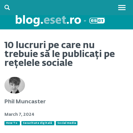
Togg
navig
10 lucruri pe care nu
trebuie să le publicați pe
rețelele sociale
Phil Muncaster
March 7, 2024
How To
Securitate digitală
Social media