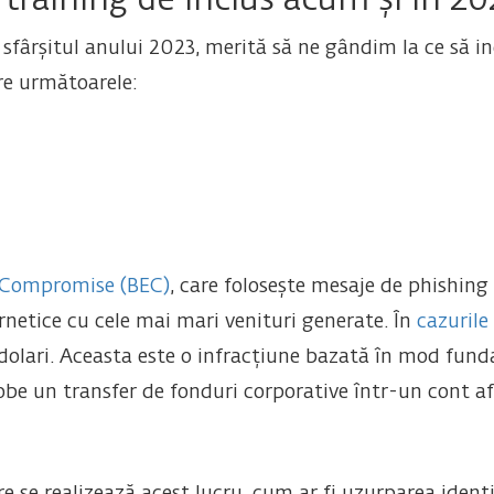
 training de inclus acum și în 20
sfârșitul anului 2023, merită să ne gândim la ce să i
are următoarele:
 Compromise (BEC)
, care folosește mesaje de phishing
ernetice cu cele mai mari venituri generate. În
cazurile
 dolari. Aceasta este o infracțiune bazată în mod funda
obe un transfer de fonduri corporative într-un cont af