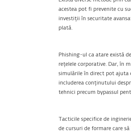
Există diverse metode prin car
acestea pot fi prevenite cu s
investiții în securitate avansa
plată.
Phishing-ul ca atare există de
rețelele corporative. Dar, în mu
simulările în direct pot ajut
includerea conținutului despr
tehnici precum bypassul pent
Tacticile specifice de inginer
de cursuri de formare care să 