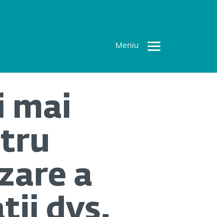
Meniu
Toate
Articolele
i mai
How To
Cercetări
ntru
recente
Multimedia
izare a
Despre
noi
ții dvs.