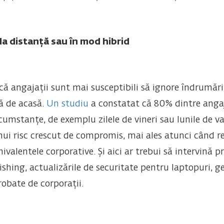
 la distanță sau în mod hibrid
că angajații sunt mai susceptibili să ignore îndrumări
ză de acasă.
Un studiu
a constatat că 80% dintre angaj
umstanțe, de exemplu zilele de vineri sau lunile de var
ui risc crescut de compromis, mai ales atunci când reț
ivalentele corporative. Și aici ar trebui să intervină p
ishing, actualizările de securitate pentru laptopuri, ge
robate de corporații.