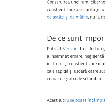
Construirea unei lumi cibernet
conștientizare a securității a
de astăzi și de mâine
, nu la r
De ce sunt import
Potrivit
Verizon
, trei sfertur
a însemnat eroare, neglijență 
instruire și conștientizare în
cale rapidă și ușoară către su
ci mai degrabă de schimbarea
Acest lucru
se poate întâmpl