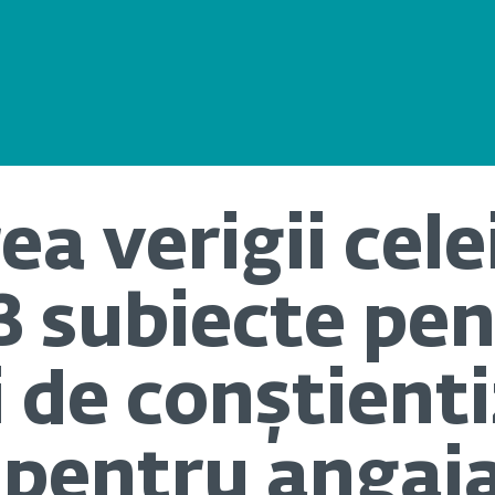
a verigii cele
 3 subiecte pe
i de conștient
 pentru angaja