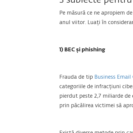
3 subiecte pentru
Pe măsură ce ne apropiem de 
anul viitor. Luați în consider
1) BEC și phishing
Frauda de tip
Business Email
categoriile de infracțiuni cib
pierdut peste 2,7 miliarde de
prin păcălirea victimei să apr