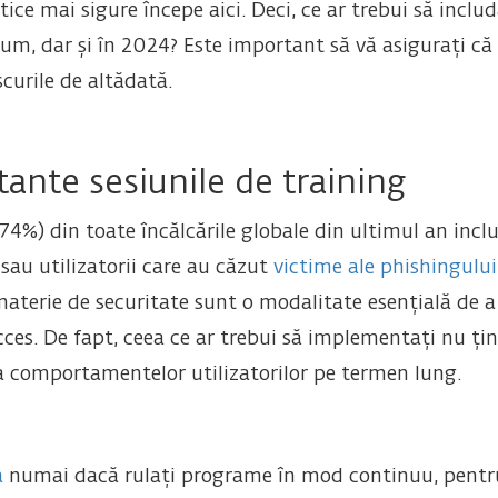
ice mai sigure începe aici. Deci, ce ar trebui să includ
cum, dar și în 2024? Este important să vă asigurați că
iscurile de altădată.
ante sesiunile de training
i (74%) din toate încălcările globale din ultimul an in
sau utilizatorii care au căzut
victime ale phishingului
 materie de securitate sunt o modalitate esențială de a
cces. De fapt, ceea ce ar trebui să implementați nu ți
 comportamentelor utilizatorilor pe termen lung.
a
numai dacă rulați programe în mod continuu, pentru 