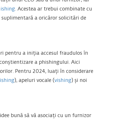
tății unui CEO sau a unui furnizor, iar
hishing
. Acestea ar trebui combinate cu
 suplimentară a oricăror solicitări de
ri pentru a iniția accesul fraudulos în
e conștientizare a phishingului. Aici
rilor. Pentru 2024, luați în considerare
ishing
), apeluri vocale (
vishing
) și noi
 idee bună să vă asociați cu un furnizor