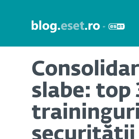
Consolidare
slabe: top
trainingur
securității