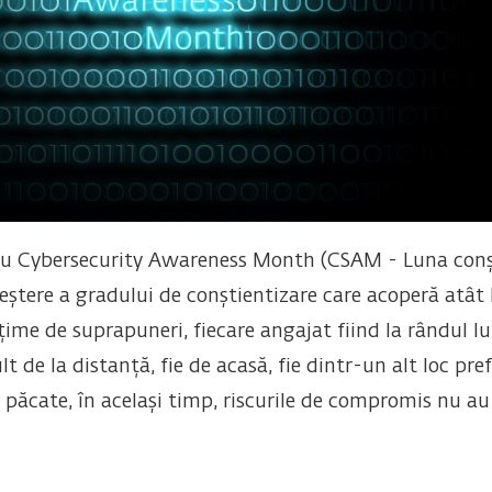
 Cybersecurity Awareness Month (CSAM - Luna conștien
creștere a gradului de conștientizare care acoperă atâ
lțime de suprapuneri, fiecare angajat fiind la rândul 
t de la distanță, fie de acasă, fie dintr-un alt loc pre
n păcate, în același timp, riscurile de compromis nu au