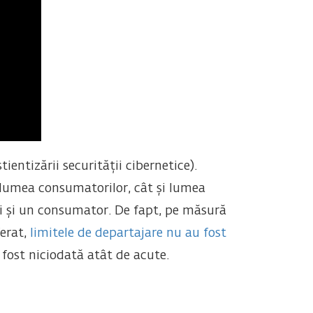
tizării securității cibernetice).
t lumea consumatorilor, cât și lumea
lui și un consumator. De fapt, pe măsură
ferat,
limitele de departajare nu au fost
 fost niciodată atât de acute.