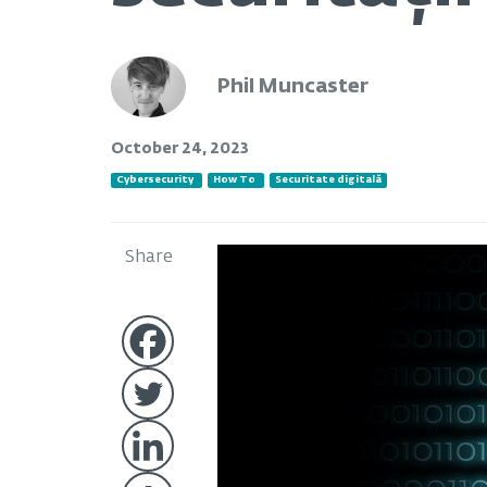
Phil Muncaster
October 24, 2023
Cybersecurity
How To
Securitate digitală
Share