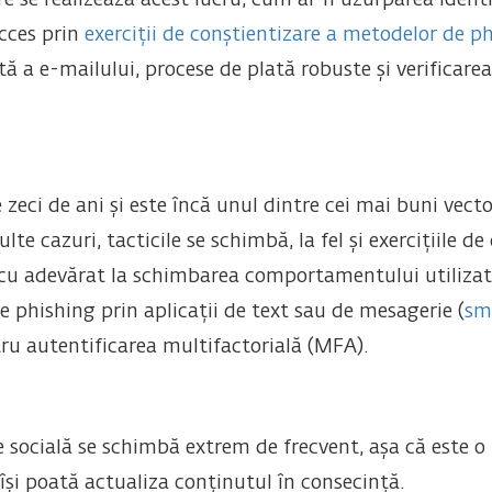
e se realizează acest lucru, cum ar fi uzurparea identi
ucces prin
exerciții de conștientizare a metodelor de p
tă a e-mailului, procese de plată robuste și verificarea
 zeci de ani și este încă unul dintre cei mai buni vecto
lte cazuri, tacticile se schimbă, la fel și exercițiile d
a cu adevărat la schimbarea comportamentului utilizato
e phishing prin aplicații de text sau de mesagerie (
sm
ru autentificarea multifactorială (MFA).
ie socială se schimbă extrem de frecvent, așa că este o
își poată actualiza conținutul în consecință.