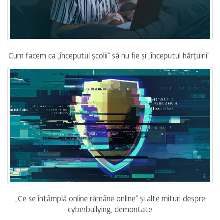
Cum facem ca „începutul școlii” să nu fie și „începutul hărțuirii”
„Ce se întâmplă online rămâne online” și alte mituri despre
cyberbullying, demontate