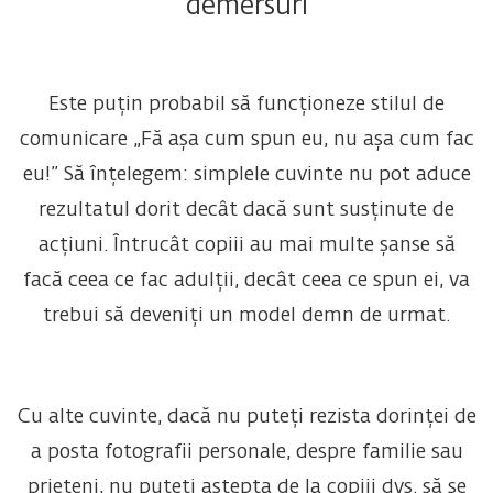
demersuri
Este puțin probabil să funcționeze stilul de
comunicare „Fă așa cum spun eu, nu așa cum fac
eu!” Să înțelegem: simplele cuvinte nu pot aduce
rezultatul dorit decât dacă sunt susținute de
acțiuni. Întrucât copiii au mai multe șanse să
facă ceea ce fac adulții, decât ceea ce spun ei, va
trebui să deveniți un model demn de urmat.
Cu alte cuvinte, dacă nu puteți rezista dorinței de
a posta fotografii personale, despre familie sau
prieteni, nu puteți aștepta de la copiii dvs. să se