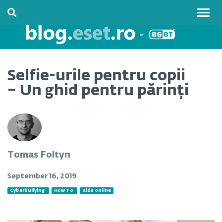
Togg
navig
Selfie-urile pentru copii
– Un ghid pentru părinți
Tomas Foltyn
September 16, 2019
Cyberbullying
How To
Kids online