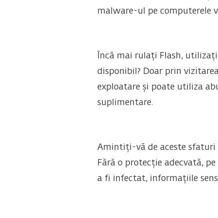
malware-ul pe computerele vic
Încă mai rulați Flash, utilizaț
disponibil? Doar prin vizitare
exploatare și poate utiliza ab
suplimentare.
Amintiți-vă de aceste sfaturi 
Fără o protecție adecvată, pe
a fi infectat, informațiile sen