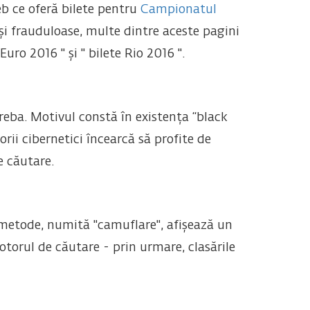
eb ce oferă bilete pentru
Campionatul
 și frauduloase, multe dintre aceste pagini
uro 2016 " și " bilete Rio 2016 ".
reba. Motivul constă în existența “black
ii cibernetici încearcă să profite de
e căutare.
 metode, numită "camuflare", afișează un
otorul de căutare - prin urmare, clasările