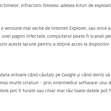
timelor, infractorii folosesc adesea kituri de exploat
i o versiune mai veche de Internet Explorer, sau orice 
a unei pagini infectate, computerul poate fi scanat pen
uziv aceste lacune pentru a obține acces la dispozitiv
data viitoare când căutați pe Google și când doriți să a
 mai multe straturi - prin intermediul software-ului de
sibile pot fi furate sau chiar mai rău toate datele pot f