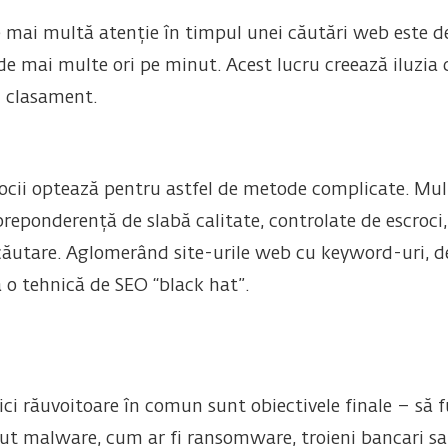
mai multă atenție în timpul unei căutări web este de a
e mai multe ori pe minut. Acest lucru creează iluzia c
n clasament.
rocii optează pentru astfel de metode complicate. Mul
reponderență de slabă calitate, controlate de escroci, 
 căutare. Aglomerând site-urile web cu keyword-uri, de
o tehnică de SEO “black hat”.
ci răuvoitoare în comun sunt obiectivele finale – să fu
nut malware, cum ar fi ransomware, troieni bancari sa