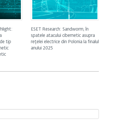
hlight:
ESET Research: Sandworm, în
a
spatele atacului cibernetic asupra
de tip
rețelei electrice din Polonia la finalul
netic
anului 2025
etic