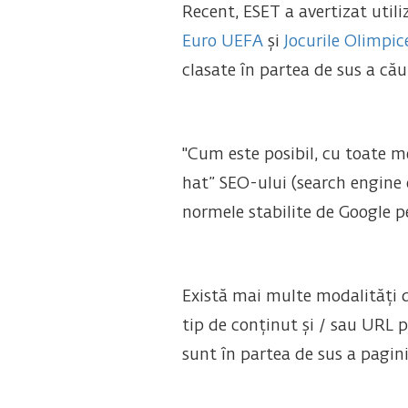
Recent, ESET a avertizat utili
Euro UEFA
și
Jocurile Olimpic
clasate în partea de sus a căut
"Cum este posibil, cu toate me
hat” SEO-ului (search engine o
normele stabilite de Google p
Există mai multe modalități d
tip de conținut și / sau URL p
sunt în partea de sus a paginii