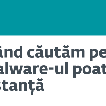
când căutăm p
lware-ul poate
stanță