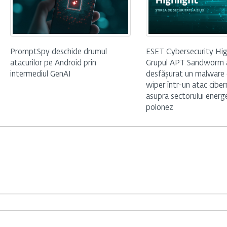
PromptSpy deschide drumul
ESET Cybersecurity Hig
atacurilor pe Android prin
Grupul APT Sandworm 
intermediul GenAI
desfășurat un malware 
wiper într-un atac ciber
asupra sectorului energ
polonez