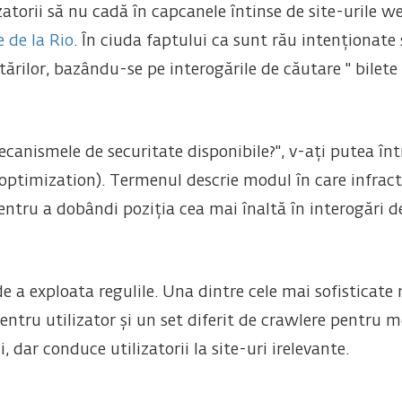
zatorii să nu cadă în capcanele întinse de site-urile w
e de la Rio
. În ciuda faptului ca sunt rău intenționate
ărilor, bazându-se pe interogările de căutare " bilete E
canismele de securitate disponibile?", v-ați putea înt
ptimization). Termenul descrie modul în care infractor
entru a dobândi poziția cea mai înaltă în interogări d
e a exploata regulile. Una dintre cele mai sofisticate
entru utilizator și un set diferit de crawlere pentru m
, dar conduce utilizatorii la site-uri irelevante.