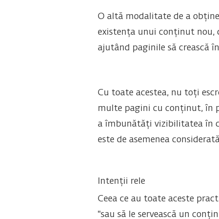
O altă modalitate de a obține 
existența unui conținut nou, d
ajutând paginile să crească î
Cu toate acestea, nu toți esc
multe pagini cu conținut, în p
a îmbunătăți vizibilitatea în
este de asemenea considerată 
Intenții rele
Ceea ce au toate aceste practi
"sau să le servească un conți