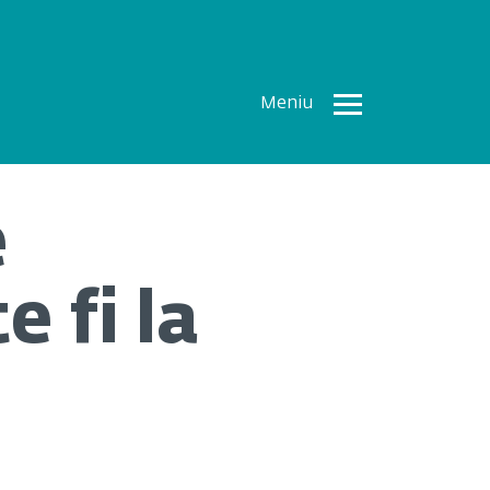
Meniu
Toate
Articolele
e
How To
Cercetări
 fi la
recente
Multimedia
Despre
noi