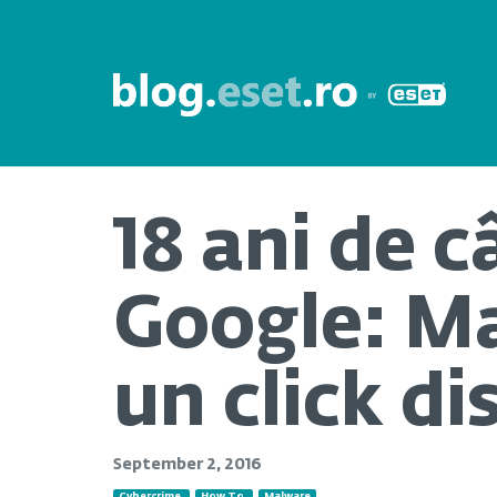
18 ani de 
Google: Ma
un click di
September 2, 2016
Cybercrime
How To
Malware