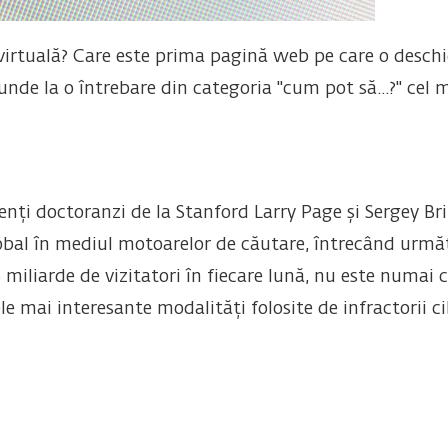
virtuală? Care este prima pagină web pe care o deschi
nde la o întrebare din categoria "cum pot să...?" cel 
enți doctoranzi de la Stanford Larry Page și Sergey Bri
obal în mediul motoarelor de căutare, întrecând următ
 miliarde de vizitatori în fiecare lună, nu este numai 
e mai interesante modalități folosite de infractorii ci