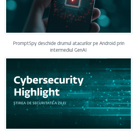
PromptSpy deschide drumul atacurilor pe Android prin
intermediul GenAI