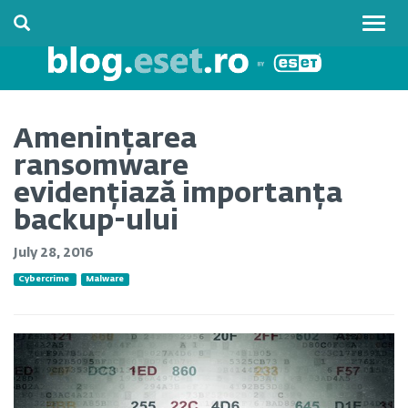
Togg
navig
Amenințarea
ransomware
evidențiază importanța
backup-ului
July 28, 2016
Cybercrime
Malware