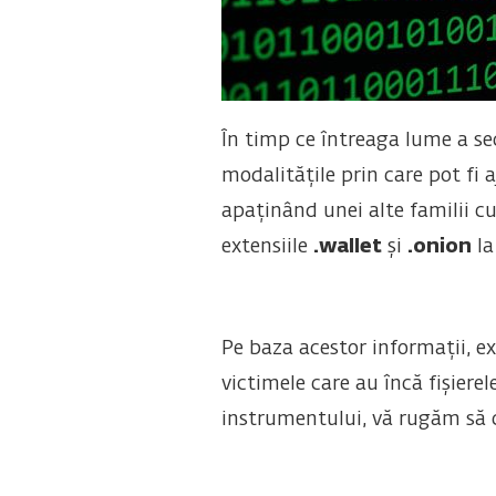
În timp ce întreaga lume a s
modalitățile prin care pot fi 
apaținând unei alte familii 
extensiile
.wallet
și
.onion
la
Pe baza acestor informații, e
victimele care au încă fișiere
instrumentului, vă rugăm să 