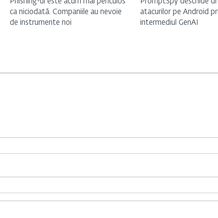
Phishing-ul este acum mai periculos
PromptSpy deschide d
ca niciodată. Companiile au nevoie
atacurilor pe Android pr
de instrumente noi
intermediul GenAI