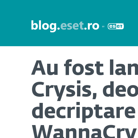
Au fost la
Crysis, de
decriptare 
WannaCryp