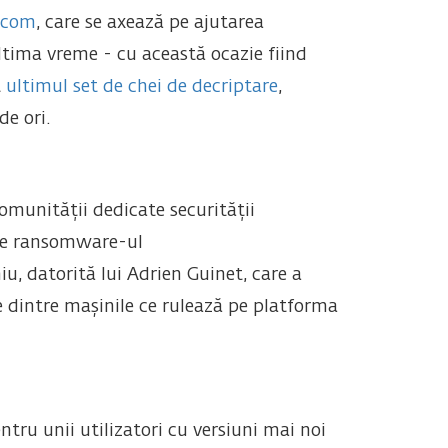
.com
, care se axează pe ajutarea
ltima vreme - cu această ocazie fiind
t
ultimul set de chei de decriptare
,
e ori.
comunității dedicate securității
 de ransomware-ul
, datorită lui Adrien Guinet, care a
e dintre mașinile ce rulează pe platforma
tru unii utilizatori cu versiuni mai noi