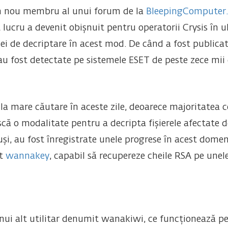
un nou membru al unui forum de la
BleepingComputer
lucru a devenit obișnuit pentru operatorii Crysis în u
hei de decriptare în acest mod. De când a fost publica
u fost detectate pe sistemele ESET de peste zece mii d
 la mare căutare în aceste zile, deoarece majoritatea 
scă o modalitate pentru a decripta fișierele afectate
 au fost înregistrate unele progrese în acest domeniu
it
wannakey
, capabil să recupereze cheile RSA pe unel
nui alt utilitar denumit wanakiwi, ce funcționează pen