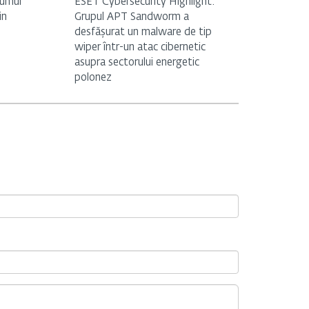
rumul
ESET Cybersecurity Highlight:
in
Grupul APT Sandworm a
desfășurat un malware de tip
wiper într-un atac cibernetic
asupra sectorului energetic
polonez