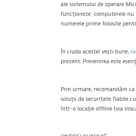
ale sistemului de operare Mic
funcționeze: computerele nu t
numerele prime folosite pent
În ciuda acestei vești bune,
r
prezent. Prevenirea este esenț
Prin urmare, recomandăm ca toț
soluții de securitate fiabile 
într-o locație offline (via stoc