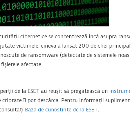
ecurității cibernetice se concentrează încă asupra r
ajutate victimele, cineva a lansat 200 de chei princip
cunoscute de ransomware (detectate de sistemele noas
 fișierele afectate.
xperții de la ESET au reușit să pregătească un
instrume
le criptate îl pot descărca. Pentru informații suplimen
consultați
Baza de cunoștințe de la ESET
.