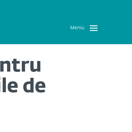
Meniu
Toate
Articolele
entru
How To
Cercetări
le de
recente
Multimedia
Despre
noi