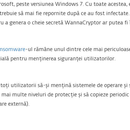
rosoft, peste versiunea Windows 7. Cu toate acestea, e
rebuie să mai fie repornite după ce au fost infectate. 
ru a genera o cheie secretă WannaCryptor ar putea fi 
ansomware
-ul rămâne unul dintre cele mai periculoase
ială pentru menținerea siguranței utilizatorilor.
i utilizatorii să-și mențină sistemele de operare și s
cu mai multe niveluri de protecție și să copieze periodi
are externă).