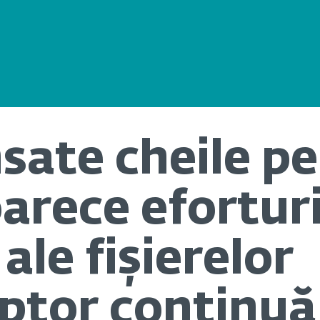
nsate cheile p
oarece eforturi
ale fișierelor
tor continuă