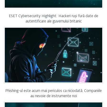
ESET Cybersecurity Highlight: Hackeri ruși fură date de
autentificare ale guvernului britanic
Phishing-ul este acum mai periculos ca niciodată. Companiile
au nevoie de instrumente noi