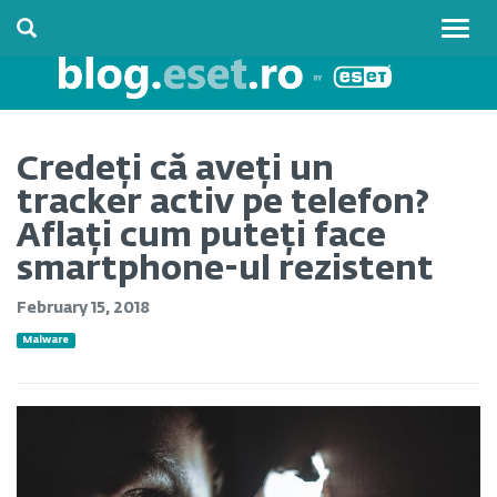
Togg
navig
Credeți că aveți un
tracker activ pe telefon?
Aflați cum puteți face
smartphone-ul rezistent
February 15, 2018
Malware