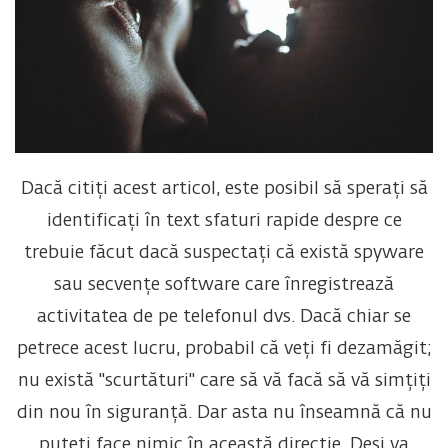
Dacă citiți acest articol, este posibil să sperați să
identificați în text sfaturi rapide despre ce
trebuie făcut dacă suspectați că există spyware
sau secvențe software care înregistrează
activitatea de pe telefonul dvs. Dacă chiar se
petrece acest lucru, probabil că veți fi dezamăgit;
nu există "scurtături" care să vă facă să vă simțiți
din nou în siguranță. Dar asta nu înseamnă că nu
puteți face nimic în această direcție. Deși va