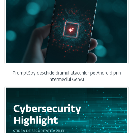
PromptSpy deschide drumul atacurilor pe Android prin
intermediul GenAI