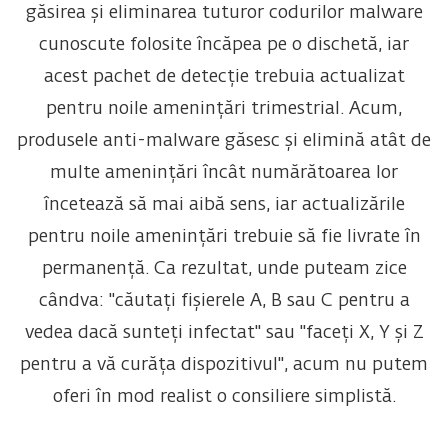
găsirea și eliminarea tuturor codurilor malware
cunoscute folosite încăpea pe o dischetă, iar
acest pachet de detecție trebuia actualizat
pentru noile amenințări trimestrial. Acum,
produsele anti-malware găsesc și elimină atât de
multe amenințări încât numărătoarea lor
încetează să mai aibă sens, iar actualizările
pentru noile amenințări trebuie să fie livrate în
permanență. Ca rezultat, unde puteam zice
cândva: "căutați fișierele A, B sau C pentru a
vedea dacă sunteți infectat" sau "faceți X, Y și Z
pentru a vă curăța dispozitivul", acum nu putem
oferi în mod realist o consiliere simplistă.