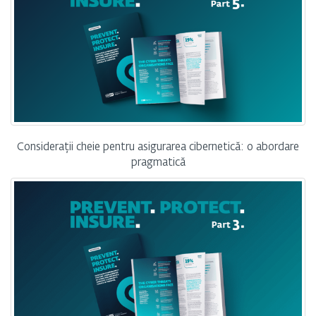
Considerații cheie pentru asigurarea cibernetică: o abordare
pragmatică