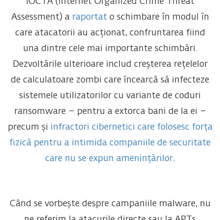
IOCTA (Internet Organized Crime Threat
Assessment) a
raportat
o schimbare în modul în
care atacatorii au acționat, confruntarea fiind
una dintre cele mai importante schimbări.
Dezvoltările ulterioare includ creșterea rețelelor
de calculatoare zombi care încearcă să infecteze
sistemele utilizatorilor cu variante de coduri
ransomware – pentru a extorca bani de la ei –
precum și
infractori cibernetici care folosesc forța
fizică pentru a intimida companiile de securitate
care nu se expun amenințărilor
.
Când se vorbește despre campaniile malware, nu
ne referim la atacurile directe sau la APTs