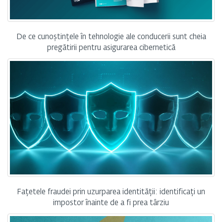
De ce cunoștințele în tehnologie ale conducerii sunt cheia
pregătirii pentru asigurarea cibernetică
Fațetele fraudei prin uzurparea identității: identificați un
impostor înainte de a fi prea târziu