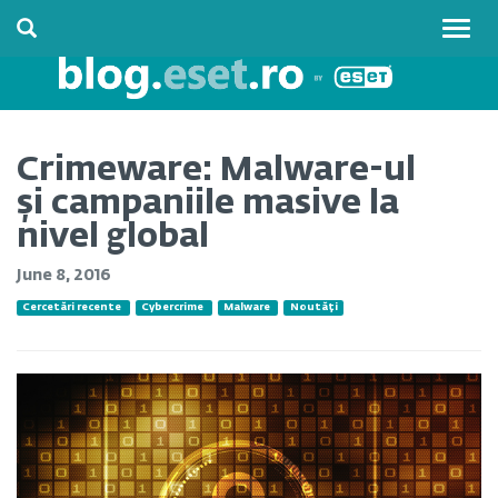
Togg
navig
Crimeware: Malware-ul
și campaniile masive la
nivel global
June 8, 2016
Cercetări recente
Cybercrime
Malware
Noutăți