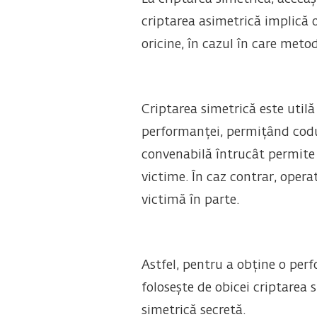
criptarea asimetrică implică o
oricine, în cazul în care meto
Criptarea simetrică este util
performanței, permițând codul
convenabilă întrucât permite 
victime. În caz contrar, opera
victimă în parte.
Astfel, pentru a obține o perf
folosește de obicei criptarea 
simetrică secretă.