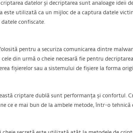
criptarea datelor și decriptarea sunt analoage ideii de 
rea este utilizată ca un mijloc de a captura datele vict
 datele confiscate.
folosită pentru a securiza comunicarea dintre malwar
 cele din urmă o cheie necesară fie pentru decriptarea
rea fișierelor sau a sistemului de fișiere la forma orig
eastă criptare dublă sunt performanța și confortul. Cr
ine ce e mai bun de la ambele metode, într-o tehnic
 cheie secretă este utilizată atât la metodele de cripta