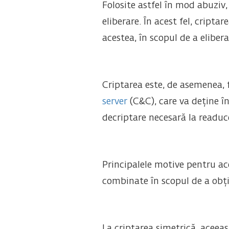
Folosite astfel în mod abuziv, 
eliberare. În acest fel, cripta
acestea, în scopul de a elibera
Criptarea este, de asemenea, 
server
(C&C), care va deține în
decriptare necesară la readuce
Principalele motive pentru ac
combinate în scopul de a obț
La criptarea simetrică, aceeași