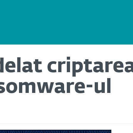
elat criptare
nsomware-ul