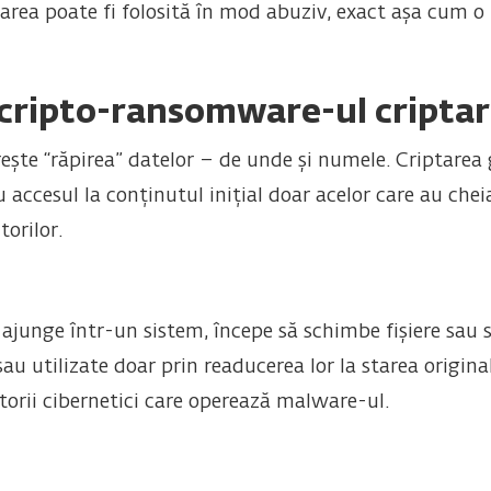
tarea poate fi folosită în mod abuziv, exact așa cum 
 cripto-ransomware-ul cripta
te “răpirea” datelor – de unde și numele. Criptarea 
accesul la conținutul inițial doar acelor care au cheia
torilor.
unge într-un sistem, începe să schimbe fișiere sau str
 sau utilizate doar prin readucerea lor la starea origin
torii cibernetici care operează malware-ul.