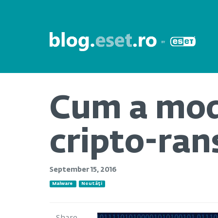
Cum a mod
cripto-ra
September 15, 2016
Malware
Noutăți