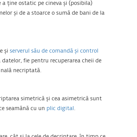
a ține ostatic pe cineva și (posibila)
imelor și de a stoarce o sumă de bani de la
e și
serverul său de comandă și control
 datelor, fie pentru recuperarea cheii de
inală necriptată.
iptarea simetrică și cea asimetrică sunt
ă ce seamănă cu un
plic digital
.
re, cât și la cele de decriptare, în timp ce