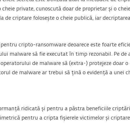
 cheie private, cunoscută doar de proprietar și o chei
da de criptare folosește o cheie publică, iar decriptare
ă pentru cripto-ransomware deoarece este foarte efici
ui malware să fie executat în timp rezonabil. Pe de al
operatorului de malware să (extra-) protejeze doar o 
torul de malware ar trebui să țină o evidență a unei ch
ormanță ridicată și pentru a păstra beneficiile criptă
simetrică pentru a cripta fișierele victimelor și cripta