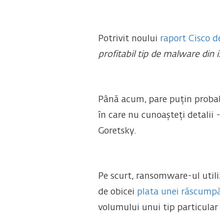
Potrivit noului
raport Cisco d
profitabil tip de malware din i
Până acum, pare puțin probabil
în care nu cunoașteți detalii
Goretsky.
Pe scurt, ransomware-ul utiliz
de obicei
plata unei răscumpă
volumului unui tip particul