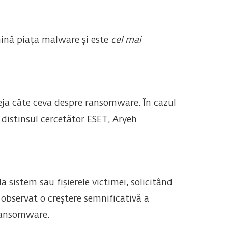
ină piața malware și este
cel mai
deja câte ceva despre ransomware. În cazul
distinsul cercetător ESET, Aryeh
 sistem sau fișierele victimei, solicitând
observat o creștere semnificativă a
ransomware.