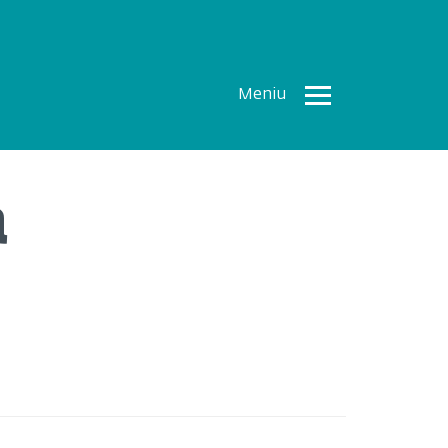
Meniu
Toate
Articolele
a
How To
Cercetări
recente
Multimedia
Despre
noi