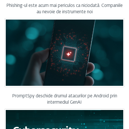
Phishing-ul este acum mai periculos ca niciodată. Companiile
au nevoie de instrumente noi
PromptSpy deschide drumul atacurilor pe Android prin
intermediul GenAI