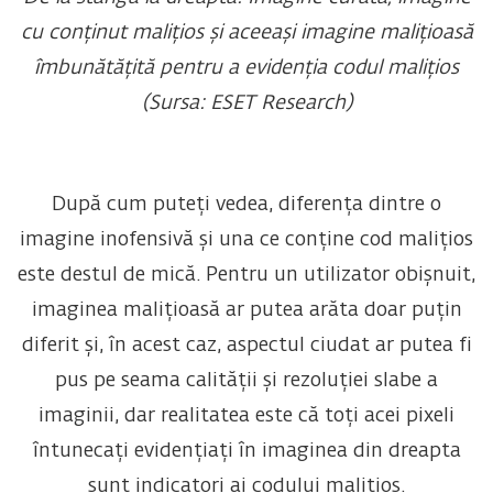
cu conținut malițios și aceeași imagine malițioasă
îmbunătățită pentru a evidenția codul malițios
(Sursa: ESET Research)
După cum puteți vedea, diferența dintre o
imagine inofensivă și una ce conține cod malițios
este destul de mică. Pentru un utilizator obișnuit,
imaginea malițioasă ar putea arăta doar puțin
diferit și, în acest caz, aspectul ciudat ar putea fi
pus pe seama calității și rezoluției slabe a
imaginii, dar realitatea este că toți acei pixeli
întunecați evidențiați în imaginea din dreapta
sunt indicatori ai codului malițios.