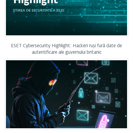
ESET Cybersecurity Highlight: Hackeri ruși fură date de
autentificare ale guvernului britanic