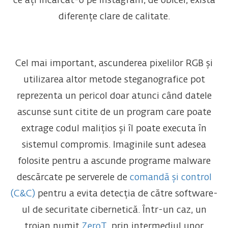
ce ați încărcat-o pe Instagram, de obicei, există
diferențe clare de calitate.
Cel mai important, ascunderea pixelilor RGB și
utilizarea altor metode steganografice pot
reprezenta un pericol doar atunci când datele
ascunse sunt citite de un program care poate
extrage codul malițios și îl poate executa în
sistemul compromis. Imaginile sunt adesea
folosite pentru a ascunde programe malware
descărcate pe serverele de
comandă și control
(C&C)
pentru a evita detecția de către software-
ul de securitate cibernetică. Într-un caz, un
troian numit
ZeroT
, prin intermediul unor