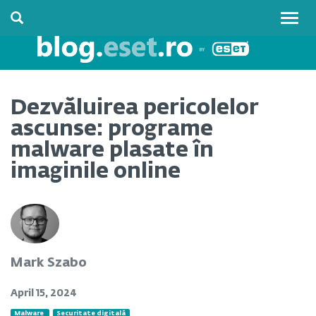
Togg
navig
Dezvăluirea pericolelor
ascunse: programe
malware plasate în
imaginile online
Mark Szabo
April 15, 2024
Malware
Securitate digitală