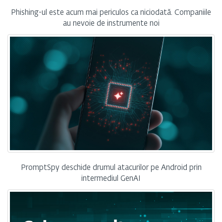
Phishing-ul este acum mai periculos ca niciodată. Companiile
au nevoie de instrumente noi
PromptSpy deschide drumul atacurilor pe Android prin
intermediul GenAI