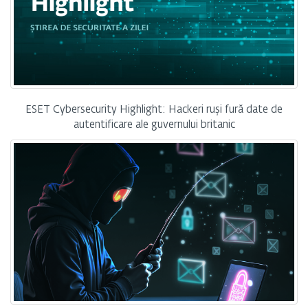
ESET Cybersecurity Highlight: Hackeri ruși fură date de
autentificare ale guvernului britanic