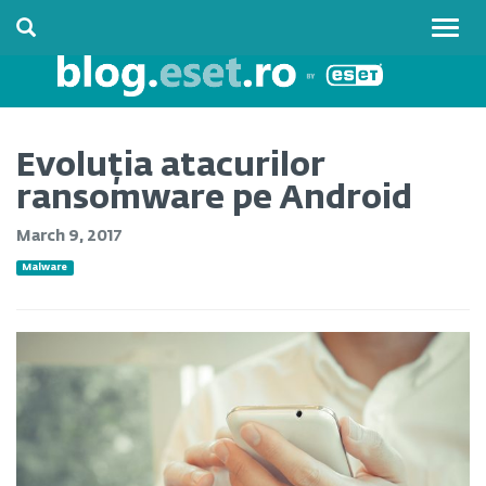
Togg
navig
Evoluția atacurilor
ransomware pe Android
March 9, 2017
Malware