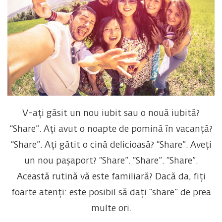
V-ați găsit un nou iubit sau o nouă iubită?
“Share”. Ați avut o noapte de pomină în vacanță?
“Share”. Ați gătit o cină delicioasă? “Share”. Aveți
un nou pașaport? “Share”. “Share”. “Share”.
Această rutină vă este familiară? Dacă da, fiți
foarte atenți: este posibil să dați “share” de prea
multe ori.