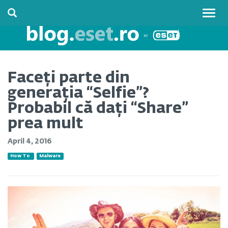
Togg
navig
Faceți parte din
generația “Selfie”?
Probabil că dați “Share”
prea mult
April 4, 2016
How To
Malware