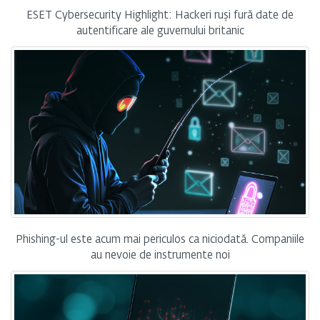
ESET Cybersecurity Highlight: Hackeri ruși fură date de
autentificare ale guvernului britanic
Phishing-ul este acum mai periculos ca niciodată. Companiile
au nevoie de instrumente noi