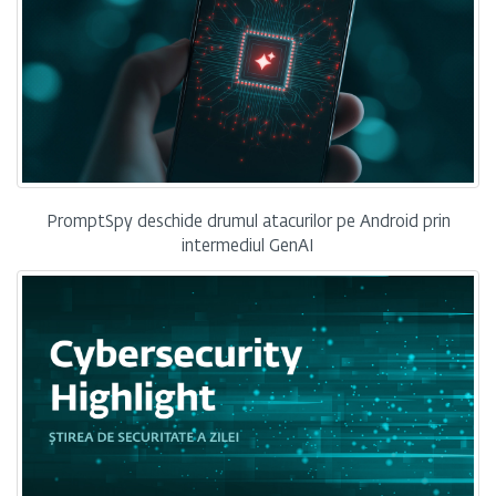
PromptSpy deschide drumul atacurilor pe Android prin
intermediul GenAI