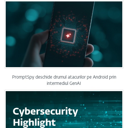
PromptSpy deschide drumul atacurilor pe Android prin
intermediul GenAI