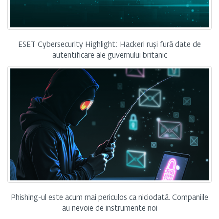
ESET Cybersecurity Highlight: Hackeri ruși fură date de
autentificare ale guvernului britanic
Phishing-ul este acum mai periculos ca niciodată. Companiile
au nevoie de instrumente noi