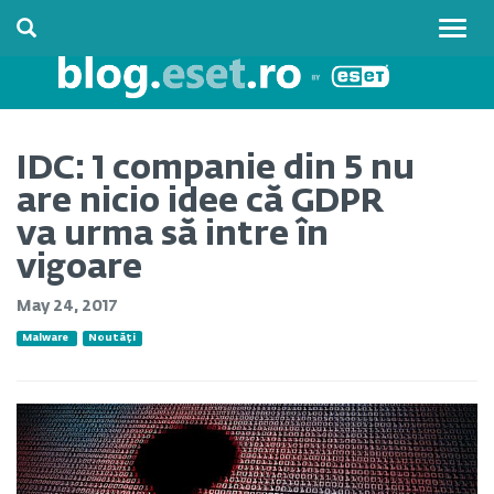
Togg
navig
IDC: 1 companie din 5 nu
are nicio idee că GDPR
va urma să intre în
vigoare
May 24, 2017
Malware
Noutăți