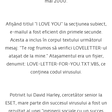
mai 2000.
Afișând titlul “I LOVE YOU” la secțiunea subiect,
e-mailul a fost eficient din primele secunde.
Acesta a inclus în corpul textului următorul
mesaj: “Te rog frumos să verifici LOVELETTER-ul
atașat de la mine.” Atașamentul era un fișier,
denumit: LOVE-LETTER-FOR-YOU.TXT.VBS, ce
conținea codul virusului.
Potrivit lui David Harley, cercetător senior la
ESET, mare parte din succesul virusului a fost un
rezultat al unei “inginerii sociale cu un succes