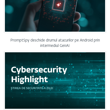
PromptSpy deschide drumul atacurilor pe Android prin
intermediul GenAI