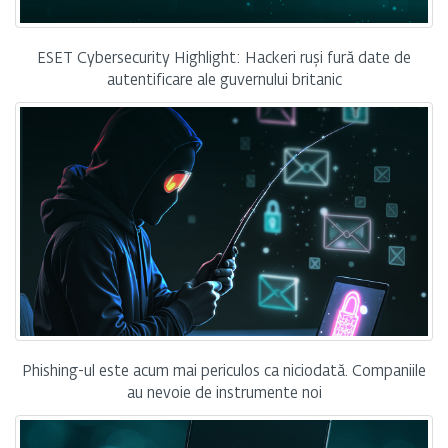
ESET Cybersecurity Highlight: Hackeri ruși fură date de
autentificare ale guvernului britanic
Phishing-ul este acum mai periculos ca niciodată. Companiile
au nevoie de instrumente noi