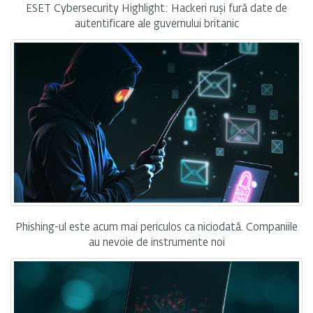
ESET Cybersecurity Highlight: Hackeri ruși fură date de
autentificare ale guvernului britanic
Phishing-ul este acum mai periculos ca niciodată. Companiile
au nevoie de instrumente noi