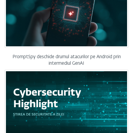
PromptSpy deschide drumul atacurilor pe Android prin
intermediul GenAI