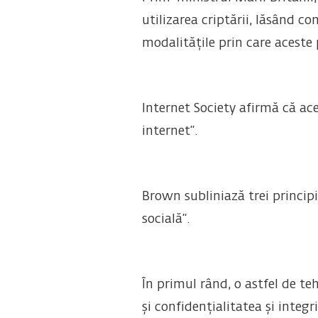
utilizarea criptării, lăsând c
modalitățile prin care aceste 
Internet Society afirmă că ac
internet“.
Brown subliniază trei princip
socială“.
În primul rând, o astfel de te
și confidențialitatea și integ