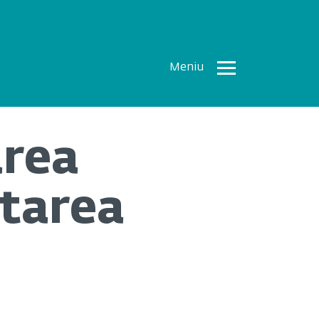
Meniu
Toate
Articolele
area
How To
Cercetări
ltarea
recente
Multimedia
Despre
noi