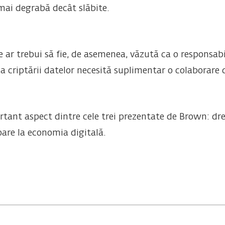
 mai degrabă decât slăbite.
e ar trebui să fie, de asemenea, văzută ca o responsab
e a criptării datelor necesită suplimentar o colaborare
tant aspect dintre cele trei prezentate de Brown: dreptu
toare la economia digitală.