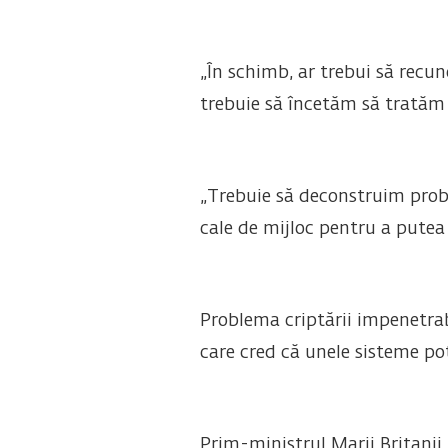
„În schimb, ar trebui să recun
trebuie să încetăm să tratăm a
„Trebuie să deconstruim proble
cale de mijloc pentru a putea 
Problema criptării impenetrabi
care cred că unele sisteme pot
Prim-ministrul Marii Britanii,