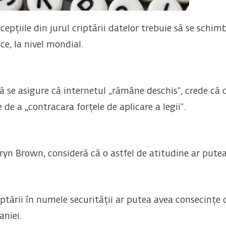
cepțiile din jurul criptării datelor trebuie să se schim
e, la nivel mondial.
să se asigure că internetul „rămâne deschis“, crede că 
 de a „contracara forțele de aplicare a legii“.
ryn Brown, consideră că o astfel de atitudine ar pute
iptării în numele securității ar putea avea consecințe 
aniei.