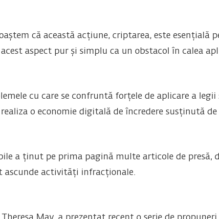
oaștem că această acțiune, criptarea, este esențială pe
cest aspect pur și simplu ca un obstacol în calea aplic
mele cu care se confruntă forțele de aplicare a legii și
realiza o economie digitală de încredere susținută de 
le a ținut pe prima pagină multe articole de presă, din 
 ascunde activități infracționale.
 Theresa May, a prezentat recent o serie de propuneri 