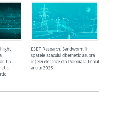
hlight:
ESET Research: Sandworm, în
a
spatele atacului cibernetic asupra
de tip
rețelei electrice din Polonia la finalul
netic
anului 2025
etic