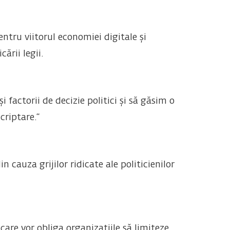
ntru viitorul economiei digitale și
ării legii.
 factorii de decizie politici și să găsim o
criptare.“
cauza grijilor ridicate ale politicienilor
care vor obliga organizațiile să limiteze