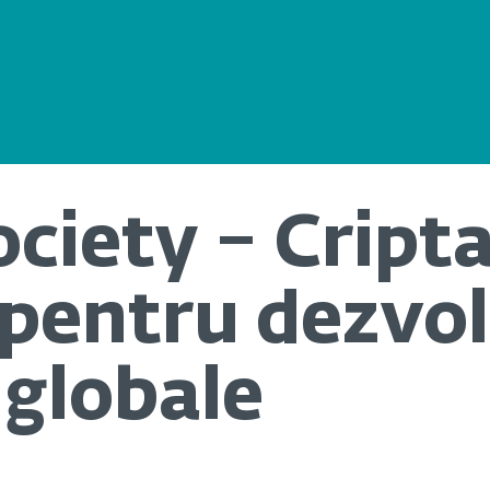
ociety – Cript
 pentru dezvo
globale