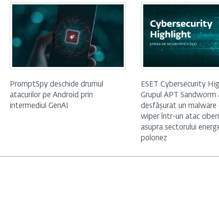
PromptSpy deschide drumul
ESET Cybersecurity Hig
atacurilor pe Android prin
Grupul APT Sandworm 
intermediul GenAI
desfășurat un malware 
wiper într-un atac ciber
asupra sectorului energ
polonez