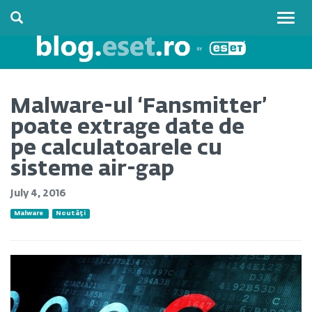
Togg
navig
Malware-ul ‘Fansmitter’
poate extrage date de
pe calculatoarele cu
sisteme air-gap
July 4, 2016
Malware
Noutăți