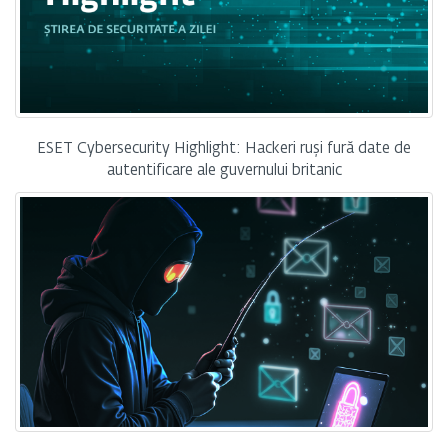
ESET Cybersecurity Highlight: Hackeri ruși fură date de
autentificare ale guvernului britanic