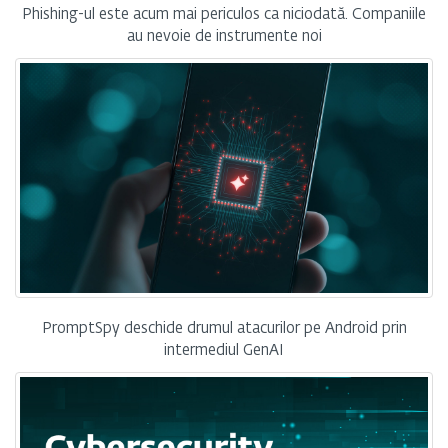
Phishing-ul este acum mai periculos ca niciodată. Companiile
au nevoie de instrumente noi
PromptSpy deschide drumul atacurilor pe Android prin
intermediul GenAI