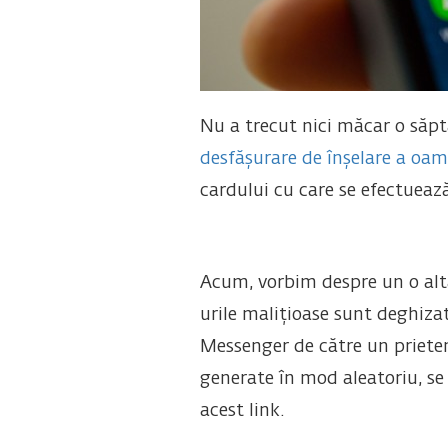
Nu a trecut nici măcar o săpt
desfășurare de înșelare a oam
cardului cu care se efectuează
Acum, vorbim despre un o altă
urile malițioase sunt deghiza
Messenger de către un prieten.
generate în mod aleatoriu, se f
acest link.