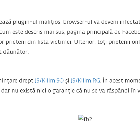
lează plugin-ul malițios, browser-ul va deveni infectat 
cum este descris mai sus, pagina principală de Facebo
 prieteni din lista victimei. Ulterior, toți prietenii o
t dăunător.
nințare drept
JS/Kilim.SO
și
JS/Kilim.RG
. În acest mome
dar nu există nici o garanție că nu se va răspândi în vi