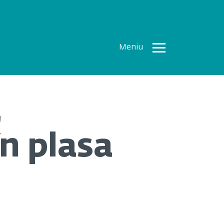
Meniu
Toate
Articolele
,
How To
Cercetări
în plasa
recente
Multimedia
Despre
noi