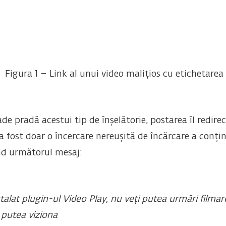
Figura 1 – Link al unui video malițios cu etichetarea 
de pradă acestui tip de înșelătorie, postarea îl redire
a fost doar o încercare nereușită de încărcare a conținu
nd următorul mesaj:
veți instalat plugin-ul Video Play, nu ve
 putea viziona