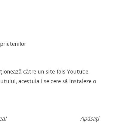
prietenilor
cționează către un site fals Youtube.
tului, acestuia i se cere să instaleze o
ți putea urmări filmarea!
Apăsați