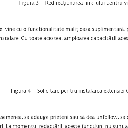
Figura 3 – Redirecționarea link-ului pentru v
iei vine cu o funcționalitate malițioasă suplimentară
nstalare. Cu toate acestea, amploarea capacității ace
Figura 4 – Solicitare pentru instalarea extensie
 asemenea, să adauge prieteni sau să dea unfollow, să 
i. La momentul redactării, aceste funcțiuni nu sunt a