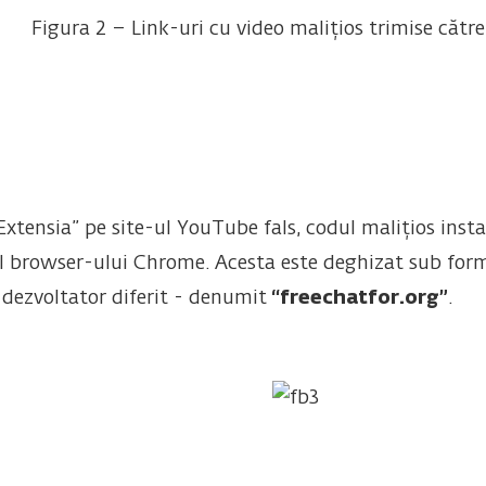
Figura 2 – Link-uri cu video malițios trimise către
tensia” pe site-ul YouTube fals, codul malițios insta
rul browser-ului Chrome. Acesta este deghizat sub for
 dezvoltator diferit - denumit
“freechatfor.org”
.