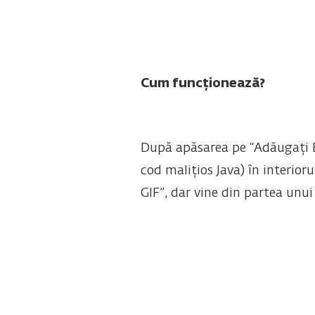
Cum funcționează?
După apăsarea pe “Adăugați Ex
cod malițios Java) în interio
GIF”, dar vine din partea unui