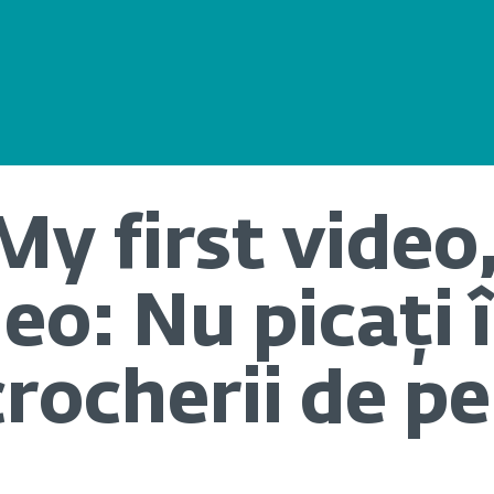
My first video
eo: Nu picați 
crocherii de pe