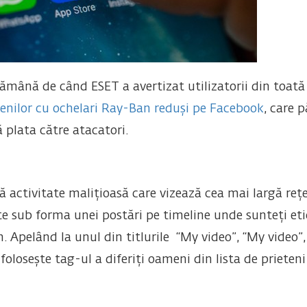
ămână de când ESET a avertizat utilizatorii din toat
enilor cu ochelari Ray-Ban reduși pe Facebook
, care p
 plata către atacatori.
 activitate malițioasă care vizează cea mai largă rețe
te sub forma unei postări pe timeline unde sunteți eti
 Apelând la unul din titlurile “My video”, “My video”, 
olosește tag-ul a diferiți oameni din lista de prieteni