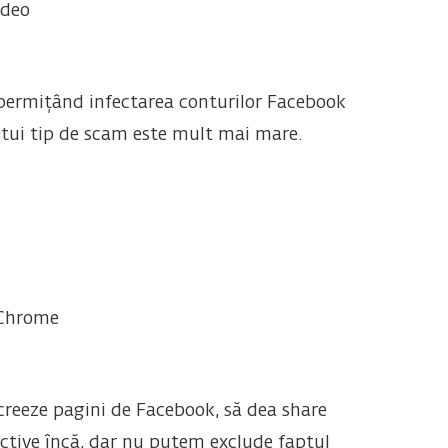
ideo
, permițând infectarea conturilor Facebook
stui tip de scam este mult mai mare.
i Chrome
creeze pagini de Facebook, să dea share
ctive încă, dar nu putem exclude faptul