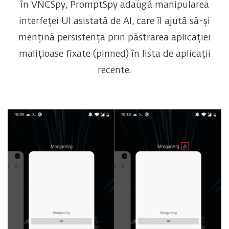
în VNCSpy, PromptSpy adaugă manipularea
interfeței UI asistată de AI, care îl ajută să-și
mențină persistența prin păstrarea aplicației
malițioase fixate (pinned) în lista de aplicații
recente.