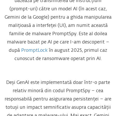
bazează pe transmiterea de instrucțiuni
(prompt-uri) către un model AI (în acest caz,
Gemini de la Google) pentru a ghida manipularea
malițioasă a interfeței (UI), am numit această
familie de malware PromptSpy. Este al doilea
malware bazat pe AI pe care l-am descoperit –
după
PromptLock
în august 2025, primul caz
cunoscut de ransomware operat prin AI.
Deși GenAI este implementată doar într-o parte
relativ minoră din codul PromptSpy – cea
responsabilă pentru asigurarea persistenței – are
totuși un impact semnificativ asupra capacității
de adaptare a malware-ului. Mai exact, Gemini