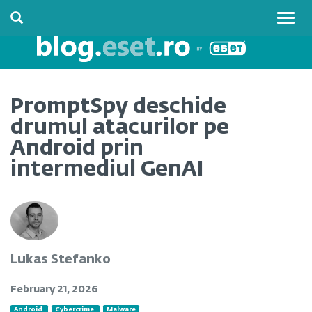
Togg
navig
PromptSpy deschide
drumul atacurilor pe
Android prin
intermediul GenAI
Lukas Stefanko
February 21, 2026
Android
Cybercrime
Malware