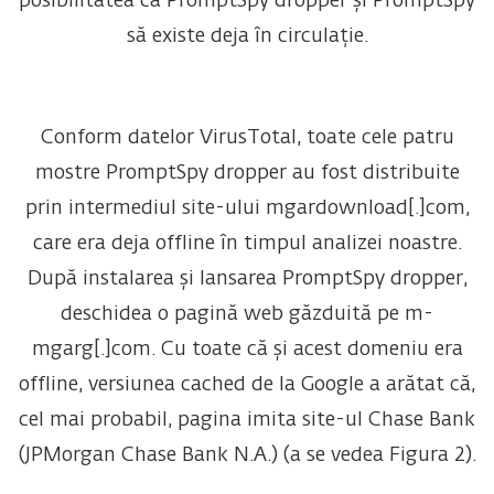
posibilitatea ca PromptSpy dropper și PromptSpy
să existe deja în circulație.
Conform datelor VirusTotal, toate cele patru
mostre PromptSpy dropper au fost distribuite
prin intermediul site-ului mgardownload[.]com,
care era deja offline în timpul analizei noastre.
După instalarea și lansarea PromptSpy dropper,
deschidea o pagină web găzduită pe m-
mgarg[.]com. Cu toate că și acest domeniu era
offline, versiunea cached de la Google a arătat că,
cel mai probabil, pagina imita site-ul Chase Bank
(JPMorgan Chase Bank N.A.) (a se vedea Figura 2).