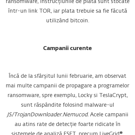
ransomware, instrucțiunile de plată sunt stocate
într-un link TOR, iar plata trebuie sa fie făcută
utilizând bitcoin.
Campanii curente
Încă de la sfârșitul lunii februarie, am observat
mai multe campanii de propagare a programelor
ransomware, spre exemplu, Locky si TeslaCrypt,
sunt răspândite folosind malware-ul
JS/TrojanDownloader.Nemucod.
Acele campanii
au atins rate de detecție foarte ridicate în
sistemele de analiză ESET, precum LiveGrid®,