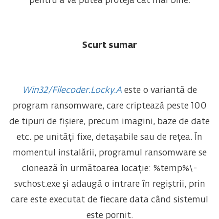
pentru a vă putea proteja cât mai bine.
Scurt sumar
Win32/Filecoder.Locky.A
este o variantă de
program ransomware, care criptează peste 100
de tipuri de fișiere, precum imagini, baze de date
etc. pe unități fixe, detașabile sau de rețea. În
momentul instalării, programul ransomware se
clonează în următoarea locație: %temp%\­
svchost.exe și adaugă o intrare în regiștrii, prin
care este executat de fiecare data când sistemul
este pornit.