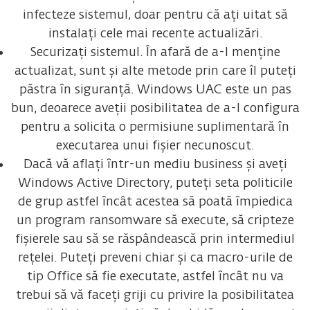
infecteze sistemul, doar pentru că ați uitat să
instalați cele mai recente actualizări.
Securizați sistemul. În afară de a-l menține
actualizat, sunt și alte metode prin care îl puteți
păstra în siguranță. Windows UAC este un pas
bun, deoarece aveții posibilitatea de a-l configura
pentru a solicita o permisiune suplimentară în
executarea unui fișier necunoscut.
Dacă vă aflați într-un mediu business și aveți
Windows Active Directory, puteți seta politicile
de grup astfel încât acestea să poată împiedica
un program ransomware să execute, să cripteze
fișierele sau să se răspândească prin intermediul
rețelei. Puteți preveni chiar și ca macro-urile de
tip Office să fie executate, astfel încât nu va
trebui să vă faceți griji cu privire la posibilitatea