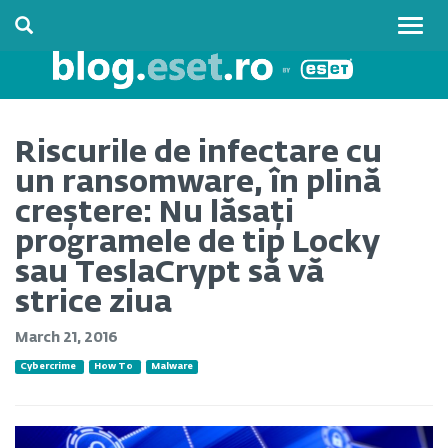
Togg
navig
Riscurile de infectare cu
un ransomware, în plină
creștere: Nu lăsați
programele de tip Locky
sau TeslaCrypt să vă
strice ziua
March 21, 2016
Cybercrime
How To
Malware