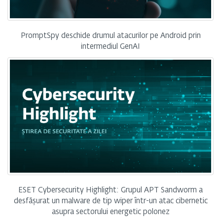
PromptSpy deschide drumul atacurilor pe Android prin
intermediul GenAI
ESET Cybersecurity Highlight: Grupul APT Sandworm a
desfășurat un malware de tip wiper într-un atac cibernetic
asupra sectorului energetic polonez