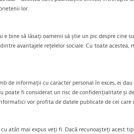
ietenii lor.
e bine să lăsați oamenii să știe un pic despre cine sunt
intre avantajele rețelelor sociale. Cu toate acestea, me
b de informații cu caracter personal în exces, ei dau 
ru poate fi considerat un risc de confidențialitate și 
 informatici vor profita de datele publicate de cei care
 cu atât mai expus veți fi. Dacă recunoașteți acest t