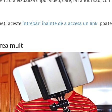
entru a vizualiza clipul video, care, la rândul său, co
uneți aceste
întrebări înainte de a accesa un link
, poat
prea mult