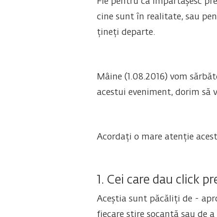
Fie pentru că împărtășesc prea 
cine sunt în realitate, sau pen
țineți departe.
Mâine (1.08.2016) vom sărbăt
acestui eveniment, dorim să vă
Acordați o mare atenție acesto
1. Cei care dau click p
Aceștia sunt păcăliți de - apro
fiecare știre șocantă sau de a 