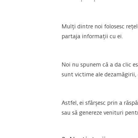
Mulți dintre noi folosesc rețe
partaja informații cu ei.
Noi nu spunem că a da clic est
sunt victime ale dezamăgirii,
Astfel, ei sfârșesc prin a răsp
sau să genereze venituri pentr