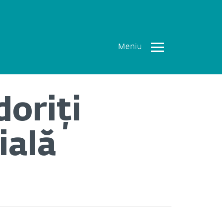
Meniu
Toate
Articolele
doriți
How To
Cercetări
ială
recente
Multimedia
Despre
noi