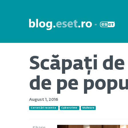
Scăpați de 
de pe popu
August 1, 2016
Cercetări recente
Cybercrime
Malware