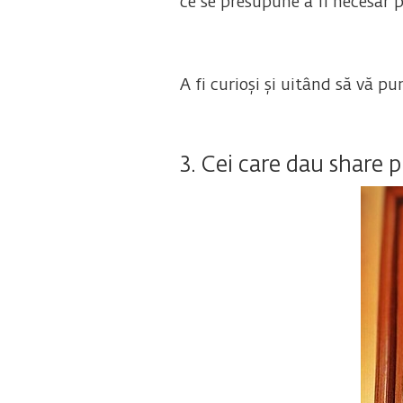
ce se presupune a fi necesar p
A fi curioși și uitând să vă p
3. Cei care dau share 