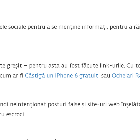
lele sociale pentru a se menține informați, pentru a r
e greșit – pentru asta au fost făcute link-urile. Cu to
 cum ar fi
Câștigă un iPhone 6 gratuit
sau
Ochelari R
ândi neintenționat posturi false și site-uri web înșelă
u escroci.