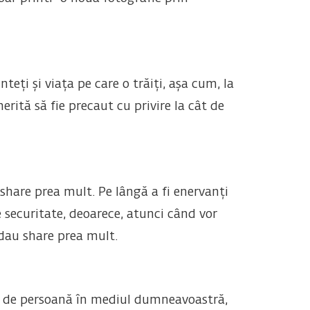
eți și viața pe care o trăiți, așa cum, la
rită să fie precaut cu privire la cât de
share prea mult. Pe lângă a fi enervanți
de securitate, deoarece, atunci când vor
 dau share prea mult.
ip de persoană în mediul dumneavoastră,