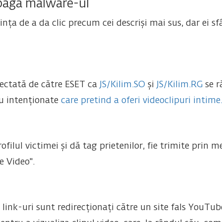
opaga malware-ul
ța de a da clic precum cei descriși mai sus, dar ei sf
ectată de către ESET ca
JS/Kilim.SO
și
JS/Kilim.RG
se r
rău intenționate
care pretind a oferi videoclipuri intime
rofilul victimei și dă tag prietenilor, fie trimite prin 
e Video".
link-uri sunt redirecționați către un site fals YouTube