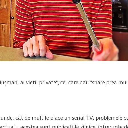
șmani ai vieții private", cei care dau "share prea mult
 unde; cât de mult le place un serial TV; problemele c
ctual - acestea sunt publicațiile zilnice, întrerupte 