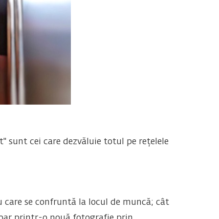
" sunt cei care dezvăluie totul pe rețelele
u care se confruntă la locul de muncă; cât
doar printr-o nouă fotografie prin