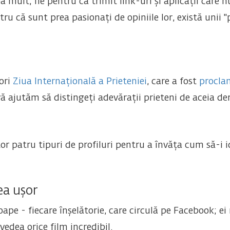
mult, fie pentru că trimit link-uri și aplicații care nu
tru că sunt prea pasionați de opiniile lor, există unii "
ori
Ziua Internațională a Prieteniei
, care a fost
procla
 ajutăm să distingeți adevărații prieteni de aceia der
r patru tipuri de profiluri pentru a învăța cum să-i id
rea ușor
ape - fiecare înșelătorie, care circulă pe Facebook; ei 
vedea orice film incredibil.