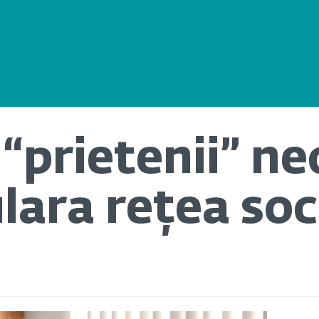
“prietenii” ne
lara rețea soc