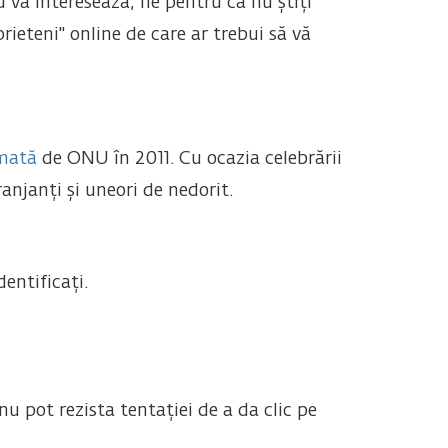
 vă interesează, fie pentru că nu știți
prieteni" online de care ar trebui să vă
mată
de ONU în 2011. Cu ocazia celebrării
anjanți și uneori de nedorit.
entificați.
nu pot rezista tentației de a da clic pe