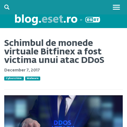
Togg
navig
Schimbul de monede
virtuale Bitfinex a fost
victima unui atac DDoS
December 7, 2017
Cybercrime
Malware