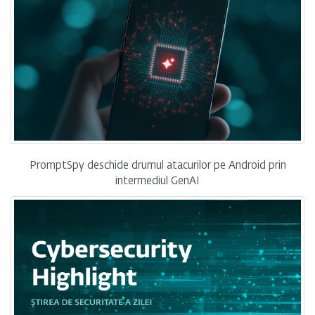
PromptSpy deschide drumul atacurilor pe Android prin
intermediul GenAI