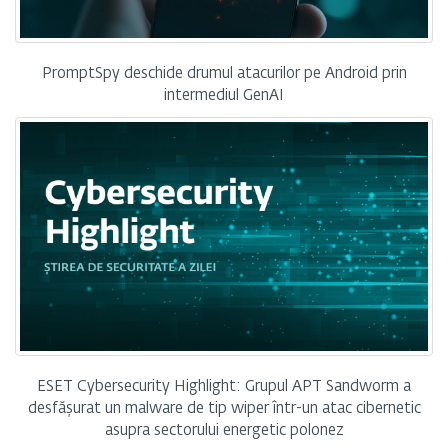
PromptSpy deschide drumul atacurilor pe Android prin
intermediul GenAI
ESET Cybersecurity Highlight: Grupul APT Sandworm a
desfășurat un malware de tip wiper într-un atac cibernetic
asupra sectorului energetic polonez