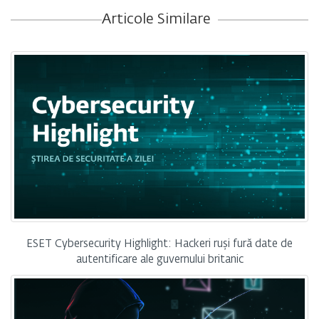
Articole Similare
ESET Cybersecurity Highlight: Hackeri ruși fură date de
autentificare ale guvernului britanic