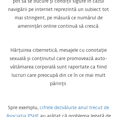
pot să se bucure și condiții sigure în cazul
navigării pe internet reprezintă un subiect tot
mai stringent, pe măsură ce numărul de
amenințări online continuă să crescă.
Hărțuirea cibernetică, mesajele cu conotație
sexuală și conținutul care promovează auto-
vătămarea corporală sunt raportate ca fiind
lucruri care preocupă din ce în ce mai mult
părinții.
Spre exemplu,
cifrele dezvăluite anul trecut de
Asociația PSHE
au arătat că problema legată de