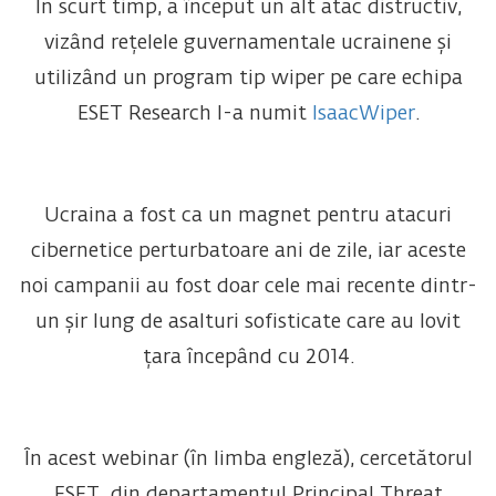
În scurt timp, a început un alt atac distructiv,
vizând rețelele guvernamentale ucrainene și
utilizând un program tip wiper pe care echipa
ESET Research l-a numit
IsaacWiper
.
Ucraina a fost ca un magnet pentru atacuri
cibernetice perturbatoare ani de zile, iar aceste
noi campanii au fost doar cele mai recente dintr-
un șir lung de asalturi sofisticate care au lovit
țara începând cu 2014.
În acest webinar (în limba engleză), cercetătorul
ESET din departamentul Principal Threat